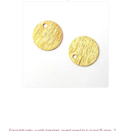
Forgyldt sølv, rustik børstet, mønt med hul i kant 15 mm, 2