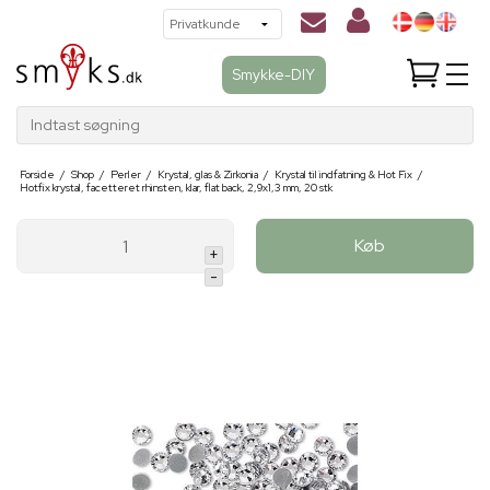
Smykke-DIY
Indtast søgning
Forside
/
Shop
/
Perler
/
Krystal, glas & Zirkonia
/
Krystal til indfatning & Hot Fix
/
Hotfix krystal, facetteret rhinsten, klar, flat back, 2,9x1,3 mm, 20 stk
Køb
+
-