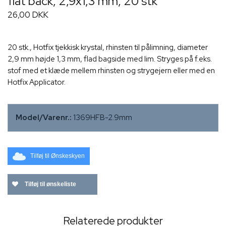
flat back, 2,9x1,3 mm, 20 stk
26,00 DKK
20 stk., Hotfix tjekkisk krystal, rhinsten til pålimning, diameter
2,9 mm højde 1,3 mm, flad bagside med lim. Stryges på f.eks.
stof med et klæde mellem rhinsten og strygejern eller med en
Hotfix Applicator.
Model/Varenr.:
1369HFB-2.9mm
Tilføj til Ønskeskyen
Tilføj til ønskeliste
Relaterede produkter