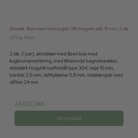
Ørestik, åben bue med kugler, 18K forgyldt stål, 15 mm, 2 stk
4170fg-15mm
2 stk. (1 par), ørestikker med åben bue med
kugleornamentering, med tilhørende bagmekanikker,
slidstærk forgyldt rustfritstål type 304, høje 15 mm,
bredde 2,5 mm, stifttykkelse 0,8 mm, totallængde med
stiften 24 mm
24,00 DKK
Vis produkt