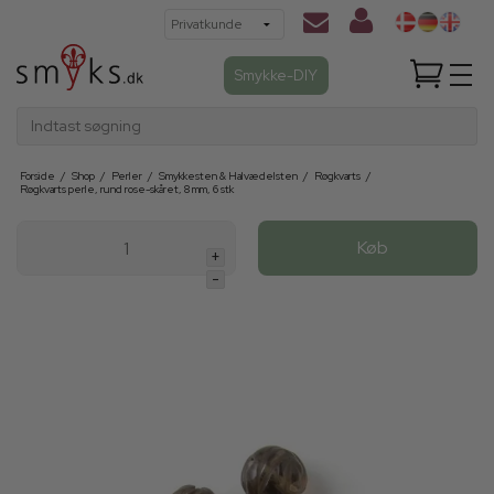
Smykke-DIY
Indtast søgning
Forside
/
Shop
/
Perler
/
Smykkesten & Halvædelsten
/
Røgkvarts
/
Røgkvarts perle, rund rose-skåret, 8 mm, 6 stk
Køb
+
-