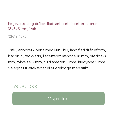
Røgkvarts, lang dråbe, flad, anboret, facetteret, brun,
18x8x6 mm, 1 stk
12161B-18x8mm
1 stk., Anboret / perle med kun 1 hul, lang flad dråbeform,
klar brun, røgkvarts, facetteret, længde 18 mm, bredde 8
mm, tykkelse 6 mm, huldiameter 1,1 mm, huldybde 5 mm.
Velegnet til ørekæder eller ørekroge med stift.
59,00 DKK
Vis produkt