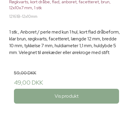
Røgkvarts, kort dråbe, flad, anboret, facetteret, brun,
12x10x7 mm, 1 stk
12161B-12x10mm
1 stk., Anboret / perle med kun 1 hul, kort flad dråbeform,
klar brun, røgkvarts, facetteret, længde 12 mm, bredde
10 mm, tykkelse 7 mm, huldiameter 1,1 mm, huldybde 5
mm. Velegnet til ørekæder eller ørekroge med stift.
59,00 DKK
49,00 DKK
Vis produkt