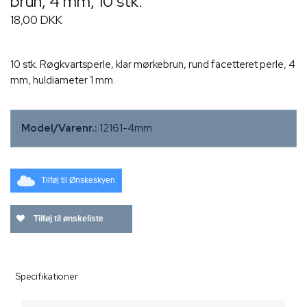
brun, 4 mm, 10 stk.
18,00 DKK
10 stk. Røgkvartsperle, klar mørkebrun, rund facetteret perle, 4
mm, huldiameter 1 mm.
Model/Varenr.:
12161-4mm
Tilføj til Ønskeskyen
Tilføj til ønskeliste
Specifikationer