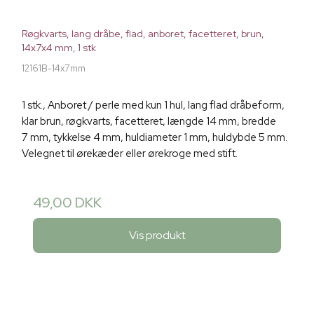
Røgkvarts, lang dråbe, flad, anboret, facetteret, brun,
14x7x4 mm, 1 stk
12161B-14x7mm
1 stk., Anboret / perle med kun 1 hul, lang flad dråbeform,
klar brun, røgkvarts, facetteret, længde 14 mm, bredde
7 mm, tykkelse 4 mm, huldiameter 1 mm, huldybde 5 mm.
Velegnet til ørekæder eller ørekroge med stift.
49,00 DKK
Vis produkt