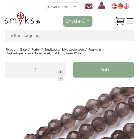
Smykke-DIY
Indtast søgning
Forside
/
Shop
/
Perler
/
Smykkesten & Halvædelsten
/
Røgkvarts
/
Røgkvarts perle, rund facetteret, mørk brun, 4 mm, 10 stk.
Køb
+
-