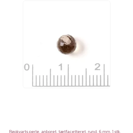
Røgkvarts perle, anboret, tætfacetteret, rund, 6 mm, 1 stk.