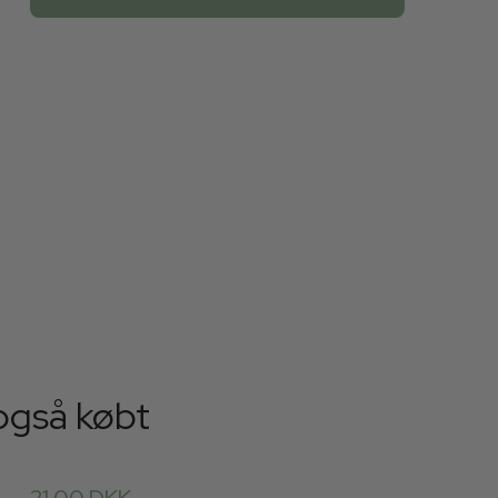
også købt
21,00 DKK