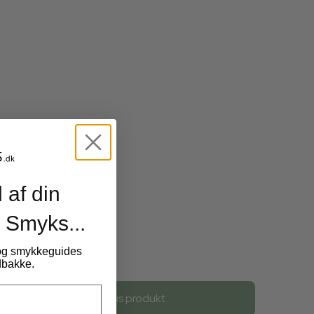
 af din
 Smyks...
 og smykkeguides
10,00 DKK
ndbakke.
Vis produkt