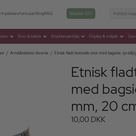
Indtast søg
Smykke-DIY
rtrydelsesformular
Shop
FAQ
aler
Snor & kæde
Smykkeværktøj
Display & indpak
Gav
nor
/
Armbåndssnor diverse
/
Etnisk fladt bomulds-snor med bagside, lys blå/
Etnisk fla
med bagsid
mm, 20 c
10,00 DKK