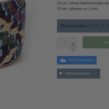
20 cm., etnisk fladt bomulds-sno
10 mm, tykkelse ca. 2 mm.
Model/Varenr.:
21221IL-fl-
K
+
-
Tilføj til Ønskeskyen
Tilføj til ønskeliste