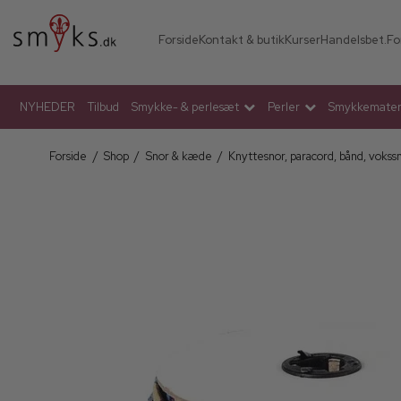
Forside
Kontakt & butik
Kurser
Handelsbet.
Fo
NYHEDER
Tilbud
Smykke- & perlesæt
Perler
Smykkemateri
Forside
/
Shop
/
Snor & kæde
/
Knyttesnor, paracord, bånd, vokss