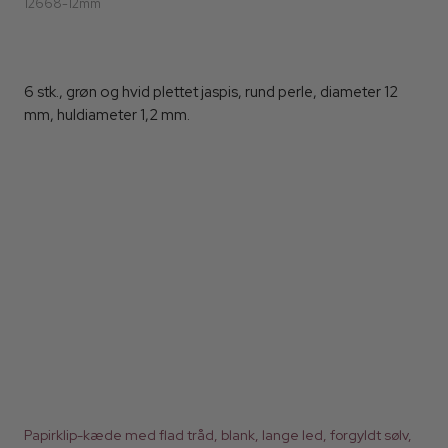
12668-12mm
6 stk., grøn og hvid plettet jaspis, rund perle, diameter 12
mm, huldiameter 1,2 mm.
Papirklip-kæde med flad tråd, blank, lange led, forgyldt sølv,