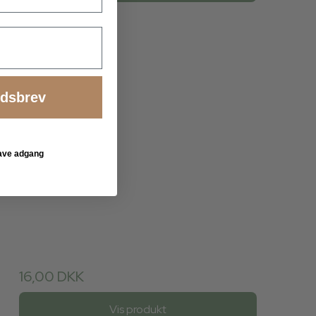
edsbrev
 have adgang
16,00 DKK
Vis produkt