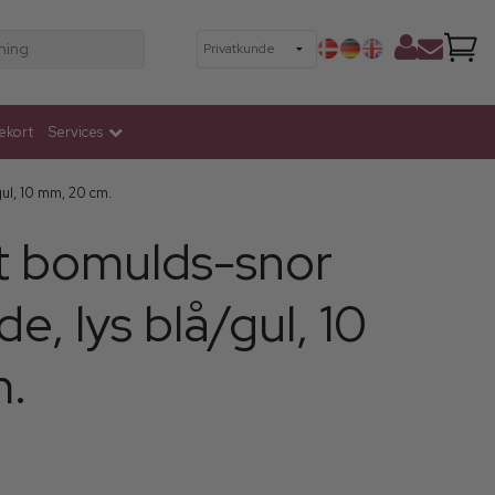
ning
ekort
Services
gul, 10 mm, 20 cm.
dt bomulds-snor
e, lys blå/gul, 10
m.