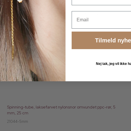
20 cm., etnisk rundsyet bomulds-snor i sort og hvid,
Email
tykkelse ca. 6 mm.
Tilmeld nyh
Nej tak, jeg vil ikke
Spinning-tube, laksefarvet nylonsnor omvundet ppc-rør, 5
mm, 25 cm
21044-5mm