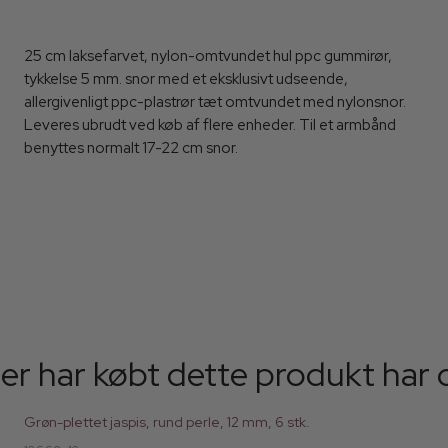
25 cm laksefarvet, nylon-omtvundet hul ppc gummirør,
tykkelse 5 mm. snor med et eksklusivt udseende,
allergivenligt ppc-plastrør tæt omtvundet med nylonsnor.
Leveres ubrudt ved køb af flere enheder. Til et armbånd
benyttes normalt 17-22 cm snor.
er har købt dette produkt har 
Grøn-plettet jaspis, rund perle, 12 mm, 6 stk.