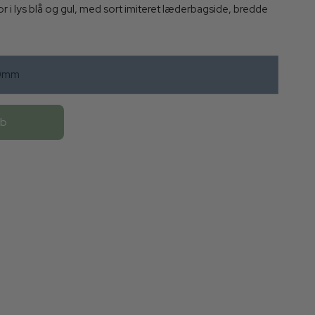
r i lys blå og gul, med sort imiteret læderbagside, bredde
10mm
øb