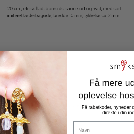
20 cm., etnisk fladt bomulds-snor i sort og hvid, med sort
imiteret læderbagside, bredde 10 mm, tykkelse ca. 2 mm.
Få mere ud
oplevelse hos
Etnisk rundsyet bomulds-snor, sort/hvid, 6 mm, 20
Få rabatkoder, nyheder
cm.v.flerkøb lev. i 1 stykke
direkte i din i
21221G-6mm
Navn