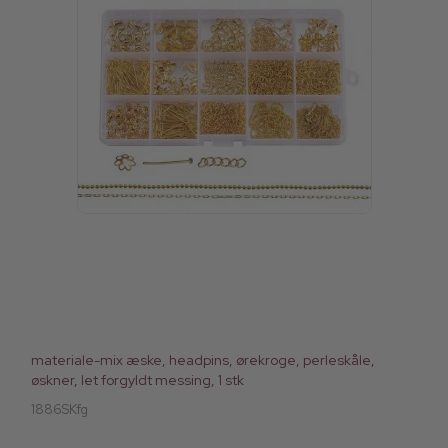
materiale-mix æske, headpins, ørekroge, perleskåle,
øskner, let forgyldt messing, 1 stk
1886SKfg