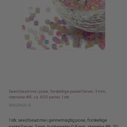
Seed bead mix i pose, forskellige pastel farver, 3 mm,
størrelse #8, ca. 600 perler, 1 stk
1886Pe56-8
1 stk. seed bead mix i gennemsigtig pose, forskellige
pastel farver, 3 mm, huldiameter 0,8 mm, størrelse #8, 20