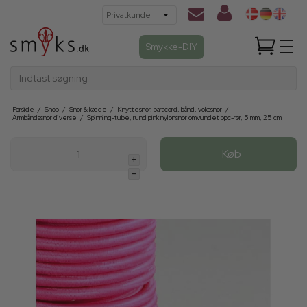
Smykke-DIY
Indtast søgning
Forside
/
Shop
/
Snor & kæde
/
Knyttesnor, paracord, bånd, vokssnor
/
Armbåndssnor diverse
/
Spinning-tube, rund pink nylonsnor omvundet ppc-rør, 5 mm, 25 cm
Køb
+
-