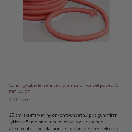
Spinning-tube, laksefarvet nylonsnor omvundet ppc-rør, 5
mm, 25 cm
21044-5mm
25 cm laksefarvet, nylon-omtvundet hul ppc gummirør,
tykkelse 5 mm. snor med et eksklusivt udseende,
allergivenligt ppc-plastrør tæt omtvundet med nylonsnor.