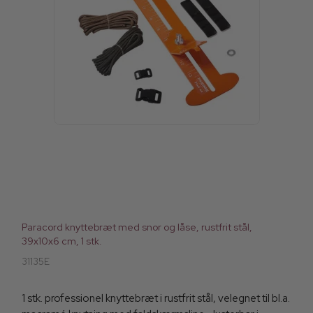
Paracord knyttebræt med snor og låse, rustfrit stål,
39x10x6 cm, 1 stk.
31135E
1 stk. professionel knyttebræt i rustfrit stål, velegnet til bl.a.