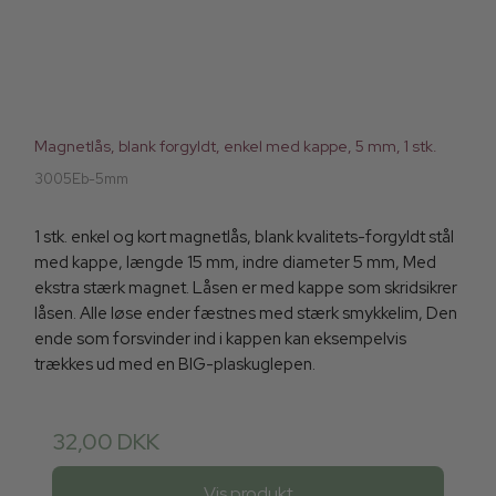
Magnetlås, blank forgyldt, enkel med kappe, 5 mm, 1 stk.
3005Eb-5mm
1 stk. enkel og kort magnetlås, blank kvalitets-forgyldt stål
med kappe, længde 15 mm, indre diameter 5 mm, Med
ekstra stærk magnet. Låsen er med kappe som skridsikrer
låsen. Alle løse ender fæstnes med stærk smykkelim, Den
ende som forsvinder ind i kappen kan eksempelvis
trækkes ud med en BIG-plaskuglepen.
32,00 DKK
Vis produkt