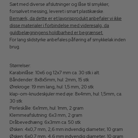
Sæt med diverse afslutninger og låse til smykker,
forsølvet messing, leveret i smart plastikæske.
Bemærk, da dette er et lavprisprodukt anbefaler vi ikke
disse materialer i forbindelse med videresalg, da
guldbelægningens holdbarhed er begrænset.
For lang slidstyrke anbefales påføring af smykkelak inden
brug.
Størrelser:
Karabinlåse: 10x6 og 12x7 mm ca. 30 stk i alt.
Båndender: 8x8x5mm, hul: 2mm, 15 stk
Ørekroge: 19 mm lang, hul: 1,5 mm, 20 stk
klap-om-knudeskjuler med øje: 8x4mm, hul: 1,5mm, ca.
30 stk
Perleskåle: 6x1mm, hul: 1mm, 2 gram
Klemmeafslutning: 6x3 mm, 2 gram
Dråbevedhæng: 6x3mm ca. 50 stk
Øsken: 4x0,7 mm, 2,6 mm indvendig diameter, 10 gram
Øsken: 6x0,7 mm, 4,6 mm indvendig diameter, 10 gram