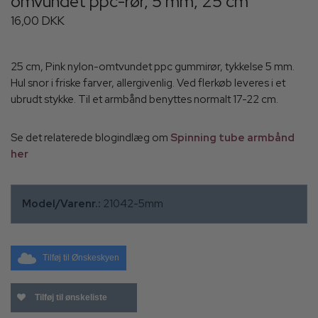
omvundet ppc-rør, 5 mm, 25 cm
16,00 DKK
25 cm, Pink nylon-omtvundet ppc gummirør, tykkelse 5 mm.
Hul snor i friske farver, allergivenlig. Ved flerkøb leveres i et
ubrudt stykke. Til et armbånd benyttes normalt 17-22 cm.
Se det relaterede blogindlæg om
Spinning tube armbånd
her
Model/Varenr.:
21042-5mm
Tilføj til Ønskeskyen
Tilføj til ønskeliste