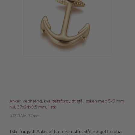
Anker, vedhæng, kvalitetsforgyldt stål, øsken med 5x9 mm
hul, 37x24x3,5 mm, 1 stk
14121BAfg-37mm
1 stk. forgyldt Anker af hærdet rustfrit stål, meget holdbar