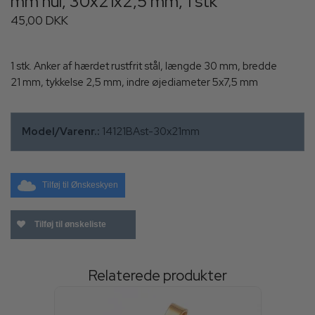
mm hul, 30x21x2,5 mm, 1 stk
45,00 DKK
1 stk. Anker af hærdet rustfrit stål, længde 30 mm, bredde
21 mm, tykkelse 2,5 mm, indre øjediameter 5x7,5 mm
Model/Varenr.:
14121BAst-30x21mm
Tilføj til Ønskeskyen
Tilføj til ønskeliste
Relaterede produkter