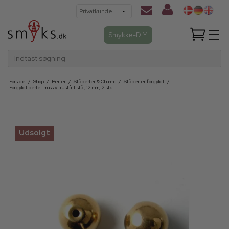
Smykke-DIY
Indtast søgning
Forside
/
Shop
/
Perler
/
Stålperler & Charms
/
Stålperler forgyldt
/
Forgyldt perle i massivt rustfrit stål, 12 mm, 2 stk
Udsolgt