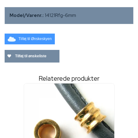
Model/Varenr.:
14121Rfg-6mm
Tilføj til Ønskeskyen
Tilføj til ønskeliste
Relaterede produkter