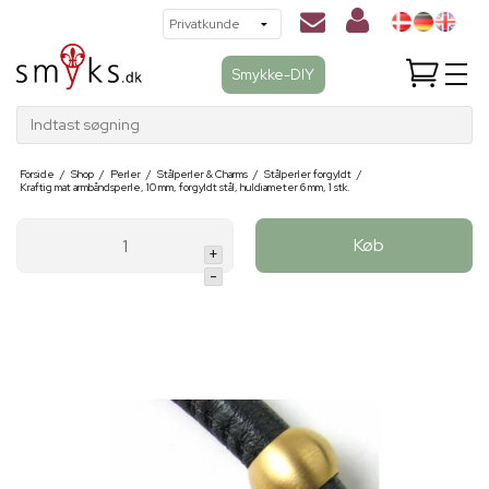
Smykke-DIY
Indtast søgning
Forside
/
Shop
/
Perler
/
Stålperler & Charms
/
Stålperler forgyldt
/
Kraftig mat armbåndsperle, 10 mm, forgyldt stål, huldiameter 6 mm, 1 stk.
Køb
+
-