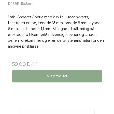
12269B-18x8mm
1 stk., Anboret / perle med kun 1 hul, rosenkvarts,
facetteret dråbe, længde 18 mm, bredde 8 mm, dybde
6 mm, huldiameter 1,1 mm. Velegnet til pålimning på
ørekæder o.l. Bemærk! indvendige revner og striber i
perlen forekommer og er en del af stenens natur for den
angivne prisklasse.
59,00 DKK
Vis produkt