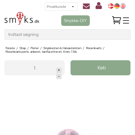
Smykke-DIY
Indtast søgning
Forside
/
Shop
/
Perler
/
Smykkesten & Halvædelsten
/
Rosenkvarts
/
Rosenkvarts perle, anboret, tætfacetteret, 6 mm, 1 Stk
Køb
+
-