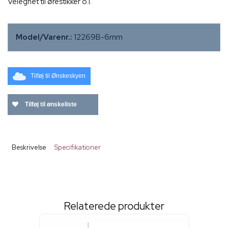
Velegnet til ørestikker o.l.
Model/Varenr.:
12269B-6mm
Tilføj til Ønskeskyen
Tilføj til ønskeliste
Beskrivelse
Specifikationer
Mei Mei
Relaterede produkter