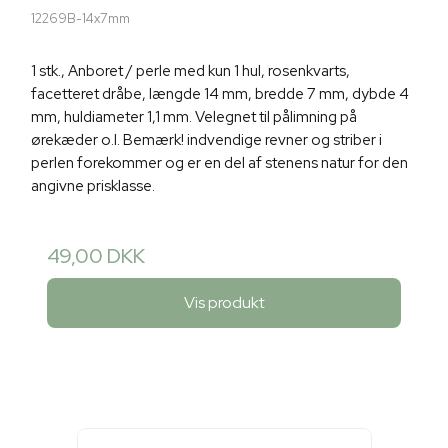
12269B-14x7mm
1 stk., Anboret / perle med kun 1 hul, rosenkvarts,
facetteret dråbe, længde 14 mm, bredde 7 mm, dybde 4
mm, huldiameter 1,1 mm. Velegnet til pålimning på
ørekæder o.l. Bemærk! indvendige revner og striber i
perlen forekommer og er en del af stenens natur for den
angivne prisklasse.
49,00 DKK
Vis produkt