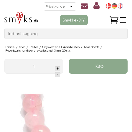
Smykke-DIY
Indtast søgning
Forside
/
Shop
/
Perler
/
Smykkesten & Halvædelsten
/
Rosenkvarts
/
Rosenkvarts, rund perle, svag lyserød, 3 mm, 20 stk.
Køb
+
-