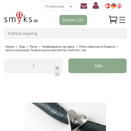
Smykke-DIY
Indtast søgning
Forside
/
Shop
/
Perler
/
Armbåndsperler og charms
/
Perle-charms sort & forsølvet
/
Hjerte med krystal, forsølvet perle med stort hul, 10x10 mm, 1 stk.
Køb
+
-