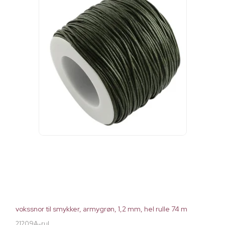
vokssnor til smykker, armygrøn, 1,2 mm, hel rulle 74 m
21209A-rul