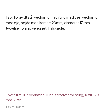
1 stk, forgyldt stål vedhæng, flad rund med træ, vedhæng
med øje, højde med hempe 20mm, diameter 17 mm,
tykkelse 1,5mm, velegnet i halskæde.
Livets træ, lille vedhæng, rund, forsølvet messing, 10x11,5x0,3
mm, 2 stk
1091fs-10mm