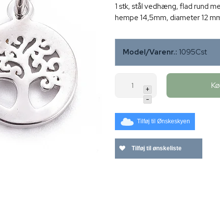
1 stk, stål vedhæng, flad rund
hempe 14,5mm, diameter 12 mm,
Model/Varenr.:
1095Cst
K
+
-
Tilføj til Ønskeskyen
Tilføj til ønskeliste