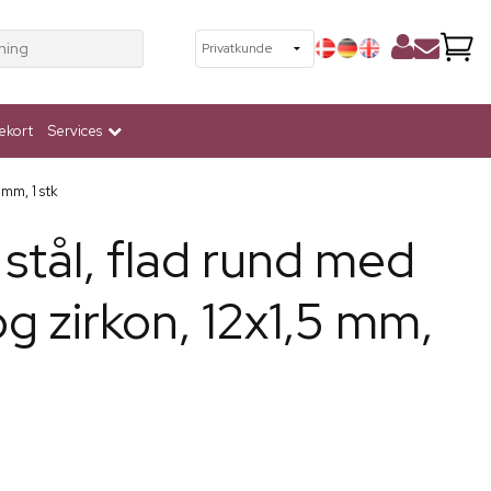
ning
ekort
Services
 mm, 1 stk
tål, flad rund med
og zirkon, 12x1,5 mm,