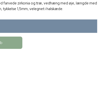
 med farvede zirkonia og træ, vedhæng med øje, længde med
 tykkelse 1,5mm, velegnet i halskæde.
øb