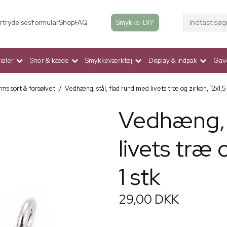
Indtast søg
Smykke-DIY
rtrydelsesformular
Shop
FAQ
aler
Snor & kæde
Smykkeværktøj
Display & indpak
Gav
ms sort & forsølvet
/
Vedhæng, stål, flad rund med livets træ og zirkon, 12x1,5
Vedhæng, s
livets træ 
1 stk
29,00 DKK