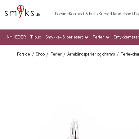
Forside
Kontakt & butik
Kurser
Handelsbet.
Fo
NYHEDER
Tilbud
Smykke- & perlesæt
Perler
Smykkemateri
Forside
/
Shop
/
Perler
/
Armbåndsperler og charms
/
Perle-char