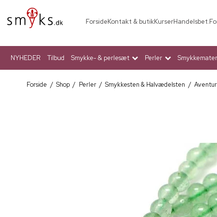
Forside
Kontakt & butik
Kurser
Handelsbet.
Fo
NYHEDER
Tilbud
Smykke- & perlesæt
Perler
Smykkemateri
Forside
/
Shop
/
Perler
/
Smykkesten & Halvædelsten
/
Aventur