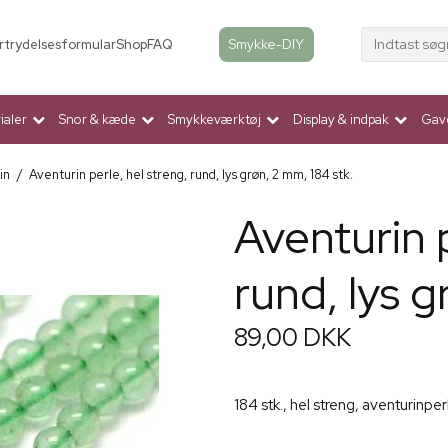
Indtast søg
Smykke-DIY
rtrydelsesformular
Shop
FAQ
aler
Snor & kæde
Smykkeværktøj
Display & indpak
Gav
in
/
Aventurin perle, hel streng, rund, lys grøn, 2 mm, 184 stk.
Aventurin p
rund, lys g
89,00 DKK
184 stk., hel streng, aventurinp