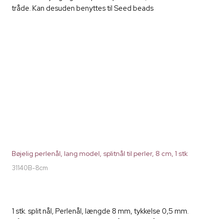
tråde. Kan desuden benyttes til Seed beads
Bøjelig perlenål, lang model, splitnål til perler, 8 cm, 1 stk
31140B-8cm
1 stk. split nål, Perlenål, længde 8 mm, tykkelse 0,5 mm.