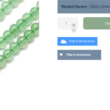
Model/Varenr.:
12820-2mm-
K
+
-
Tilføj til Ønskeskyen
Tilføj til ønskeliste