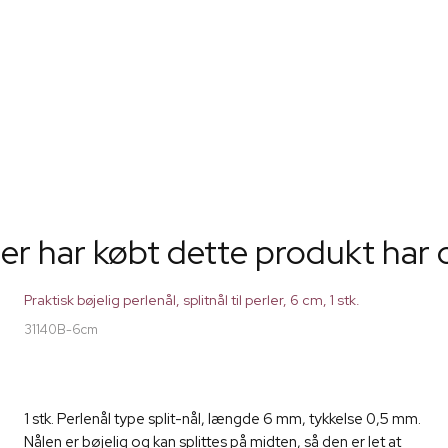
er har købt dette produkt har 
Praktisk bøjelig perlenål, splitnål til perler, 6 cm, 1 stk.
31140B-6cm
1 stk. Perlenål type split-nål, længde 6 mm, tykkelse 0,5 mm.
Nålen er bøjelig og kan splittes på midten, så den er let at