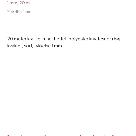
1 mm, 20 m
21401Bc-1mm
20 meter kraftig, rund, flettet, polyester knyttesnor i høj
kvalitet, sort, tykkelse 1 mm.