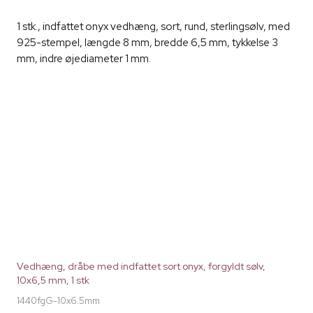
1 stk., indfattet onyx vedhæng, sort, rund, sterlingsølv, med
925-stempel, længde 8 mm, bredde 6,5 mm, tykkelse 3
mm, indre øjediameter 1 mm.
Vedhæng, dråbe med indfattet sort onyx, forgyldt sølv,
10x6,5 mm, 1 stk
1440fgG-10x6.5mm