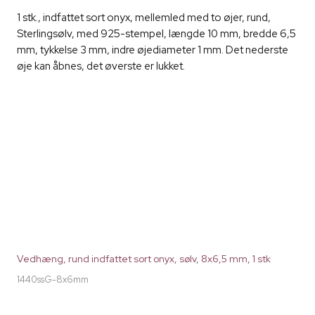
1 stk., indfattet sort onyx, mellemled med to øjer, rund,
Sterlingsølv, med 925-stempel, længde 10 mm, bredde 6,5
mm, tykkelse 3 mm, indre øjediameter 1 mm. Det nederste
øje kan åbnes, det øverste er lukket.
Vedhæng, rund indfattet sort onyx, sølv, 8x6,5 mm, 1 stk
1440ssG-8x6mm