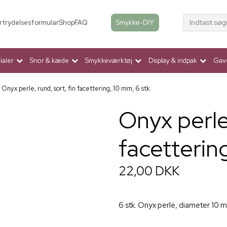
Indtast søg
Smykke-DIY
rtrydelsesformular
Shop
FAQ
aler
Snor & kæde
Smykkeværktøj
Display & indpak
Gav
Onyx perle, rund, sort, fin facettering, 10 mm, 6 stk.
Onyx perle,
facettering
22,00 DKK
6 stk. Onyx perle, diameter 10 