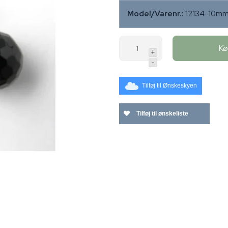
Model/Varenr.:
12134-10m
K
+
-
Tilføj til Ønskeskyen
Tilføj til ønskeliste