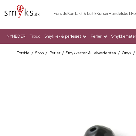
Forside
Kontakt & butik
Kurser
Handelsbet.
Fo
NYHEDER
Tilbud
Smykke- & perlesæt
Perler
Smykkemateri
Forside
/
Shop
/
Perler
/
Smykkesten & Halvædelsten
/
Onyx
/