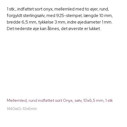
1 stk., indfattet sort onyx, mellemled med to øjer, rund,
forgyldt sterlingsølv, med 925-stempel, længde 10 mm,
bredde 6,5 mm, tykkelse 3 mm, indre øjediameter 1 mm.
Det nederste øje kan åbnes, det øverste er lukket.
Mellemled, rund indfattet sort Onyx, sølv, 10x6,5 mm, 1 stk
1440ssG-10x6mm