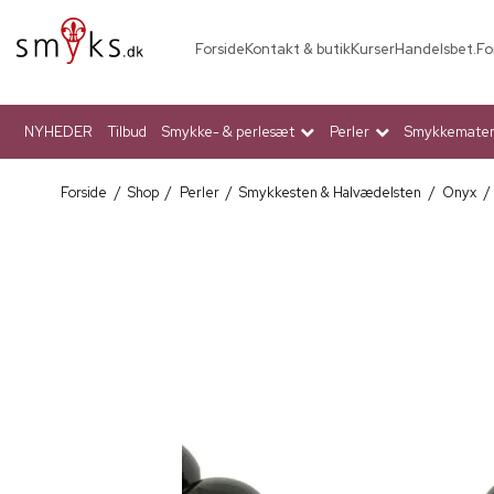
Forside
Kontakt & butik
Kurser
Handelsbet.
Fo
NYHEDER
Tilbud
Smykke- & perlesæt
Perler
Smykkemateri
Forside
/
Shop
/
Perler
/
Smykkesten & Halvædelsten
/
Onyx
/