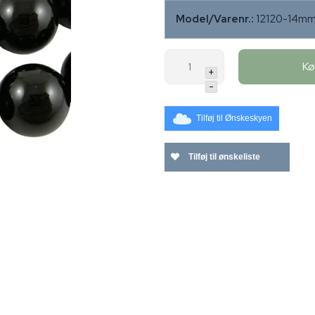
Model/Varenr.:
12120-14m
K
+
-
Tilføj til Ønskeskyen
Tilføj til ønskeliste