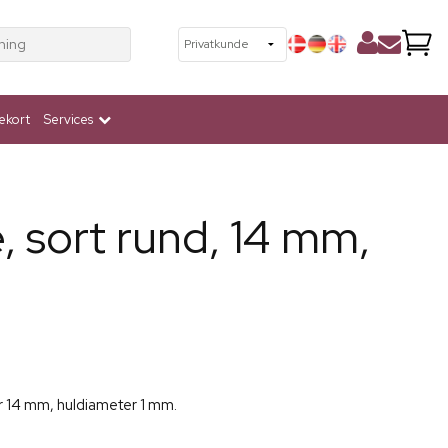
ning
ekort
Services
, sort rund, 14 mm,
er 14 mm, huldiameter 1 mm.