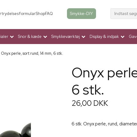
Indtast søg
Smykke-DIY
rtrydelsesformular
Shop
FAQ
aler
Snor & kæde
Smykkeværktøj
Display & indpak
Gav
Onyx perle, sort rund, 14 mm, 6 stk.
Onyx perle
6 stk.
26,00 DKK
6 stk. Onyx perle, rund, diamet