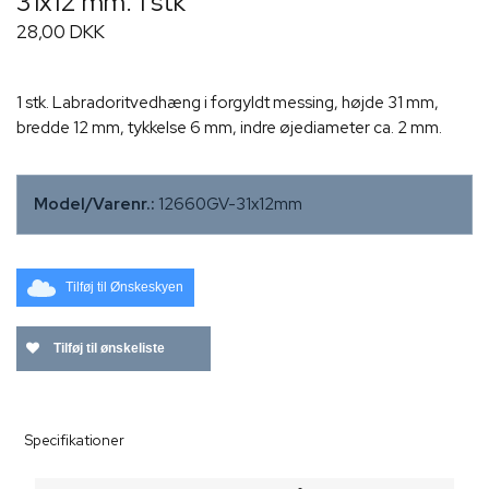
31x12 mm. 1 stk
28,00 DKK
1 stk. Labradoritvedhæng i forgyldt messing, højde 31 mm,
bredde 12 mm, tykkelse 6 mm, indre øjediameter ca. 2 mm.
Model/Varenr.:
12660GV-31x12mm
Tilføj til Ønskeskyen
Tilføj til ønskeliste
Specifikationer