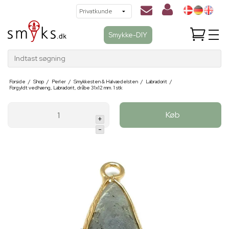
Smykke-DIY
Indtast søgning
Forside
/
Shop
/
Perler
/
Smykkesten & Halvædelsten
/
Labradorit
/
Forgyldt vedhæng, Labradorit, dråbe 31x12 mm. 1 stk
Køb
+
-