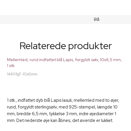
Blå
Relaterede produkter
Mellemled, rund indfattet blå Lapis, forgyldt sølv, 10x6,5 mm,
1 stk
1440fgF-10x6mm
1 stk., indfattet dyb blå Lapis lasuli, mellemled med to øjer,
rund, forgyldt sterlingsølv, med 925-stempel, længde 10
mm, bredde 6,5 mm, tykkelse 3 mm, indre øjediameter 1
mm. Det nederste øje kan åbnes, det øverste er lukket.