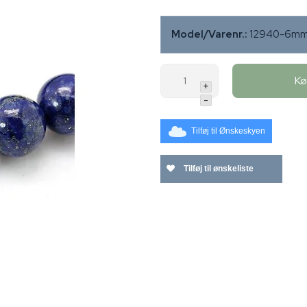
Model/Varenr.:
12940-6mm
K
+
-
Tilføj til Ønskeskyen
Tilføj til ønskeliste