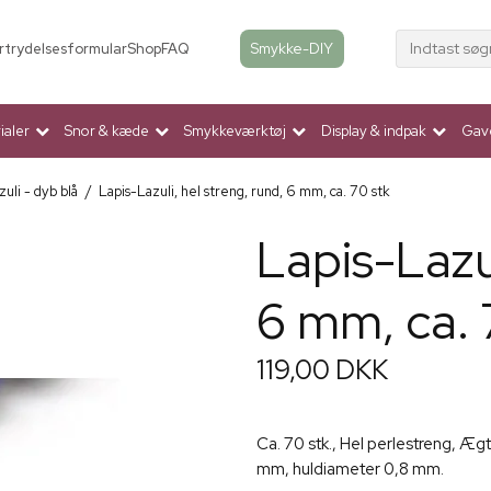
Indtast søg
Smykke-DIY
rtrydelsesformular
Shop
FAQ
aler
Snor & kæde
Smykkeværktøj
Display & indpak
Gav
zuli - dyb blå
/
Lapis-Lazuli, hel streng, rund, 6 mm, ca. 70 stk
Lapis-Lazul
6 mm, ca. 
119,00 DKK
Ca. 70 stk., Hel perlestreng, Æg
mm, huldiameter 0,8 mm.