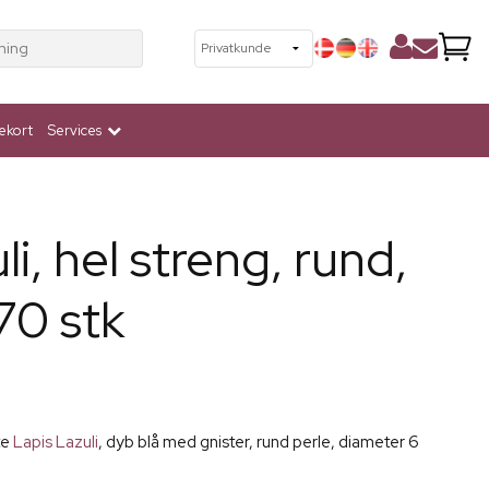
ning
ekort
Services
i, hel streng, rund,
70 stk
te
Lapis Lazuli
, dyb blå med gnister, rund perle, diameter 6