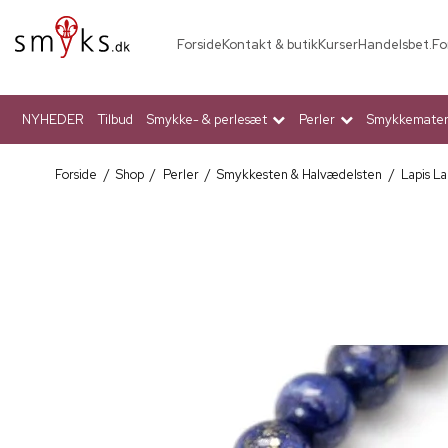
Forside
Kontakt & butik
Kurser
Handelsbet.
Fo
NYHEDER
Tilbud
Smykke- & perlesæt
Perler
Smykkemateri
Forside
/
Shop
/
Perler
/
Smykkesten & Halvædelsten
/
Lapis La