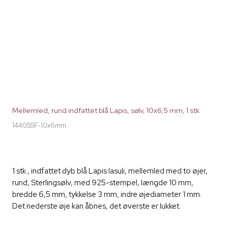
Mellemled, rund indfattet blå Lapis, sølv, 10x6,5 mm, 1 stk
1440SSF-10x6mm
1 stk., indfattet dyb blå Lapis lasuli, mellemled med to øjer,
rund, Sterlingsølv, med 925-stempel, længde 10 mm,
bredde 6,5 mm, tykkelse 3 mm, indre øjediameter 1 mm.
Det nederste øje kan åbnes, det øverste er lukket.