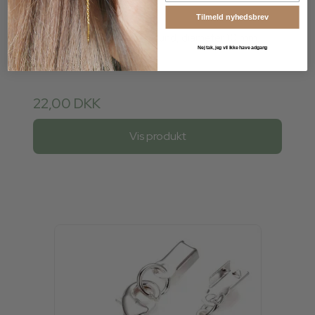
12251-10mm
Tilmeld nyhedsbrev
6 stk., perler af tigerøjesten, rund, diameter 10 mm,
Nej tak, jeg vil ikke have adgang
huldiameter 1,2 mm
22,00 DKK
Vis produkt