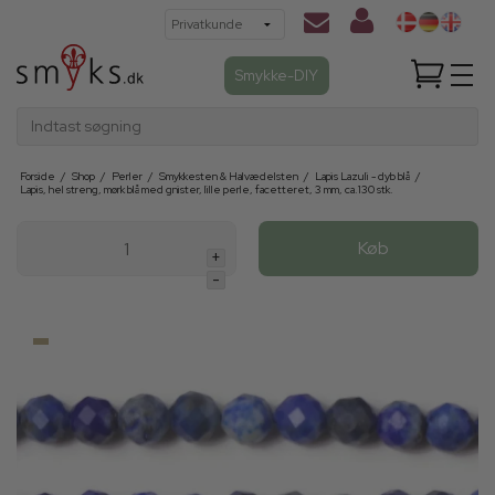
Smykke-DIY
Indtast søgning
Forside
/
Shop
/
Perler
/
Smykkesten & Halvædelsten
/
Lapis Lazuli - dyb blå
/
Lapis, hel streng, mørk blå med gnister, lille perle, facetteret, 3 mm, ca.130 stk.
Køb
+
-