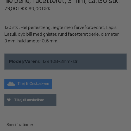
lille perle, facetteret, 3 mm, ca.130 stk.
79,00 DKK
89,00 DKK
130 stk., Hel perlestreng, ægte men farveforbedret, Lapis
Lazuli, dyb blå med gnister, rund facetteret perle, diameter
3 mm, huldiameter 0,6 mm.
Model/Varenr.:
12940B-3mm-str
Tilføj til Ønskeskyen
Tilføj til ønskeliste
Specifikationer