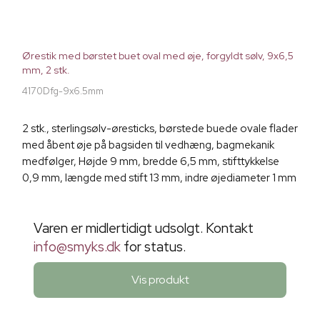
Ørestik med børstet buet oval med øje, forgyldt sølv, 9x6,5
mm, 2 stk.
4170Dfg-9x6.5mm
2 stk., sterlingsølv-øresticks, børstede buede ovale flader
med åbent øje på bagsiden til vedhæng, bagmekanik
medfølger, Højde 9 mm, bredde 6,5 mm, stifttykkelse
0,9 mm, længde med stift 13 mm, indre øjediameter 1 mm
Varen er midlertidigt udsolgt. Kontakt
info@smyks.dk
for status.
Vis produkt