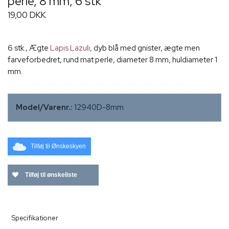
perle, 8 mm, 6 stk
19,00 DKK
6 stk., Ægte
Lapis Lazuli
, dyb blå med gnister, ægte men
farveforbedret, rund mat perle, diameter 8 mm, huldiameter 1
mm.
Model/Varenr.:
12940D-8mm
Tilføj til Ønskeskyen
Tilføj til ønskeliste
Specifikationer