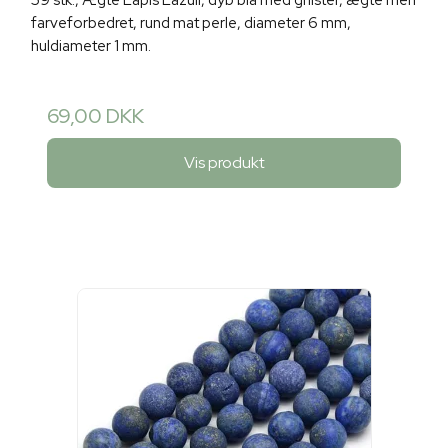
59 stk., Ægte Lapis Lazuli, dyb blå med gnister, ægte men
farveforbedret, rund mat perle, diameter 6 mm,
huldiameter 1 mm.
69,00 DKK
Vis produkt