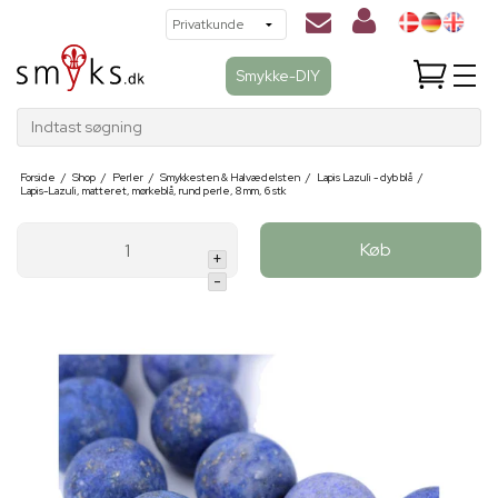
Smykke-DIY
Indtast søgning
Forside
/
Shop
/
Perler
/
Smykkesten & Halvædelsten
/
Lapis Lazuli - dyb blå
/
Lapis-Lazuli, matteret, mørkeblå, rund perle, 8 mm, 6 stk
Køb
+
-