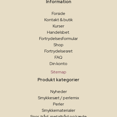
Information
Forside
Kontakt & butik
Kurser
Handelsbet.
Fortrydelsesformular
Shop
Fortrydelsesret
FAQ
Din konto
Sitemap
Produkt kategorier
Nyheder
Smykkesæt / perlemix
Perler
Smykkematerialer
Snor, tråd, metaltråd og kæde