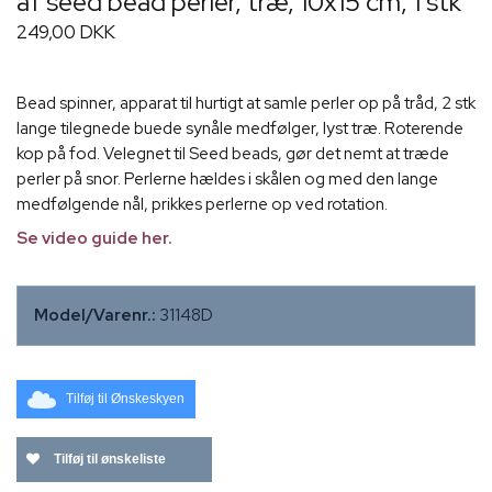
af seed bead perler, træ, 10x15 cm, 1 stk
249,00 DKK
Bead spinner, apparat til hurtigt at samle perler op på tråd, 2 stk
lange tilegnede buede synåle medfølger, lyst træ. Roterende
kop på fod. Velegnet til Seed beads, gør det nemt at træde
perler på snor. Perlerne hældes i skålen og med den lange
medfølgende nål, prikkes perlerne op ved rotation.
Se video guide her.
Model/Varenr.:
31148D
Tilføj til Ønskeskyen
Tilføj til ønskeliste