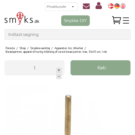
Smykke-DIY
Indtast søgning
Forside
/
Shop
/
Smykkeværktøj
/
Apparater, lim, tilbehør
/
Beadspinner, apparat til hurtig trådning af seed bead perler, træ, 10x15 cm, 1 stk
Køb
+
-