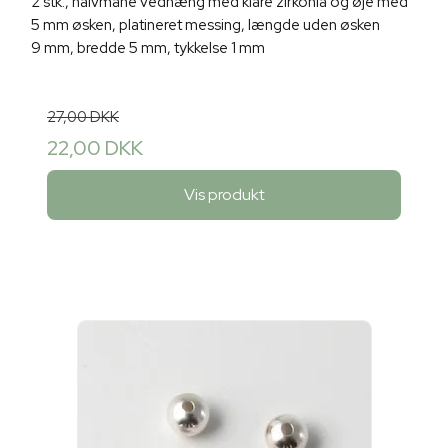
2 stk., halvmåne vedhæng med klare zirkonia og øje med
5 mm øsken, platineret messing, længde uden øsken
9 mm, bredde 5 mm, tykkelse 1 mm
27,00 DKK
22,00 DKK
Vis produkt