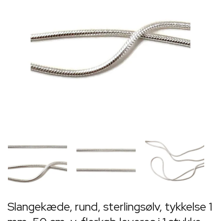
Slangekæde, rund, sterlingsølv, tykkelse 1