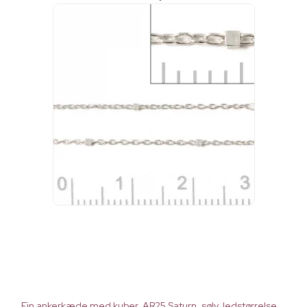
Fin ankerkæde med kuber, AR25 Saturn, sølv, ledstørrelse