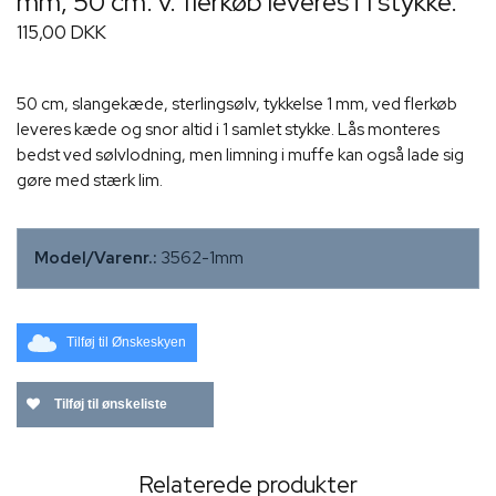
mm, 50 cm. v. flerkøb leveres i 1 stykke.
115,00 DKK
50 cm, slangekæde, sterlingsølv, tykkelse 1 mm, ved flerkøb
leveres kæde og snor altid i 1 samlet stykke. Lås monteres
bedst ved sølvlodning, men limning i muffe kan også lade sig
gøre med stærk lim.
Model/Varenr.:
3562-1mm
Tilføj til Ønskeskyen
Tilføj til ønskeliste
Relaterede produkter