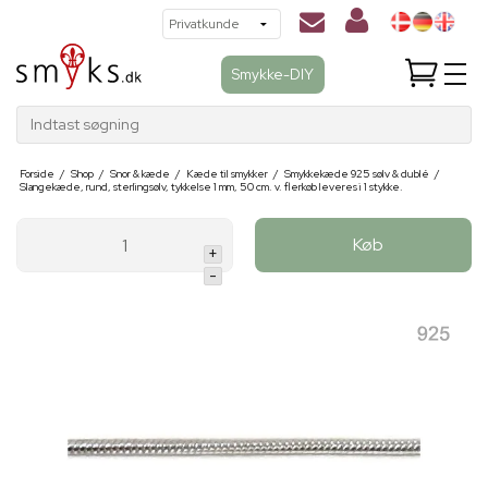
Smykke-DIY
Indtast søgning
Forside
/
Shop
/
Snor & kæde
/
Kæde til smykker
/
Smykkekæde 925 sølv & dublé
/
Slangekæde, rund, sterlingsølv, tykkelse 1 mm, 50 cm. v. flerkøb leveres i 1 stykke.
Køb
+
-