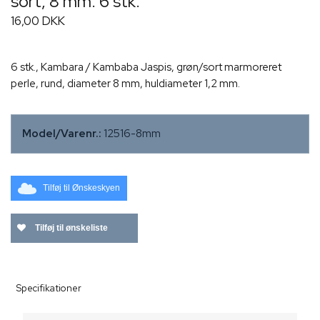
sort, 8 mm. 6 stk.
16,00 DKK
6 stk., Kambara / Kambaba Jaspis, grøn/sort marmoreret
perle, rund, diameter 8 mm, huldiameter 1,2 mm.
Model/Varenr.:
12516-8mm
Tilføj til Ønskeskyen
Tilføj til ønskeliste
Specifikationer