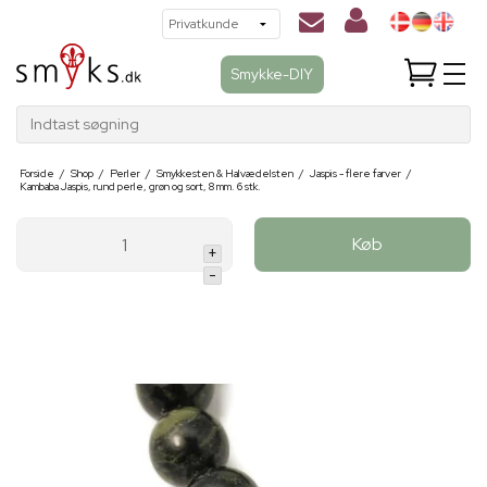
Smykke-DIY
Indtast søgning
Forside
/
Shop
/
Perler
/
Smykkesten & Halvædelsten
/
Jaspis - flere farver
/
Kambaba Jaspis, rund perle, grøn og sort, 8 mm. 6 stk.
Køb
+
-