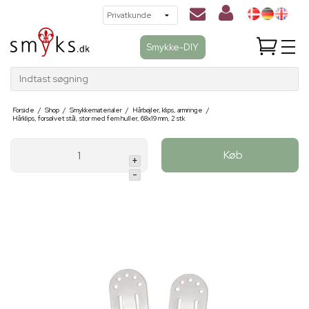
Smykke-DIY
Indtast søgning
Forside
/
Shop
/
Smykkematerialer
/
Hårbøjler, klips, armringe
/
Hårklips, forsølvet stål, stor med fem huller, 68x19 mm, 2 stk
Køb
+
-