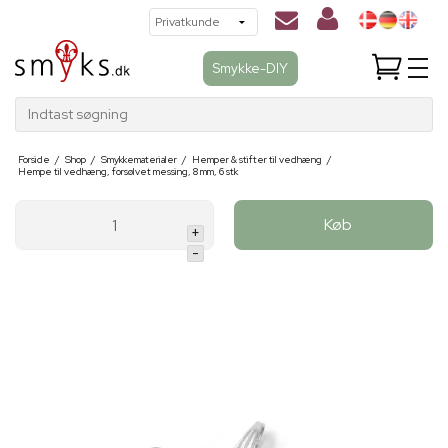
Smykke-DIY
Indtast søgning
Forside
/
Shop
/
Smykkematerialer
/
Hemper & stifter til vedhæng
/
Hempe til vedhæng, forsølvet messing, 8 mm, 6 stk
Køb
+
-