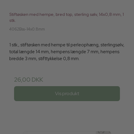
Stiftøsken med hempe, bred top, sterling sølv, 14x0,8 mm, 1
stk.
4062Bss-14x0.8mm
1 stk., stiftøsken med hempe til perleophæng, sterlingsølv,
total længde 14 mm, hempens længde 7 mm, hempens
bredde 3 mm, stifttykkelse 0,8 mm.
26,00 DKK
Vis produkt