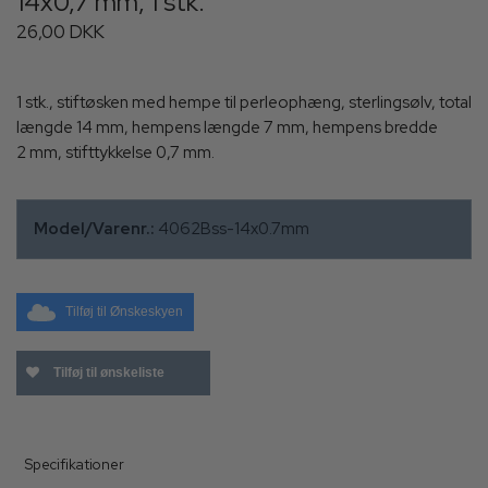
14x0,7 mm, 1 stk.
26,00 DKK
1 stk., stiftøsken med hempe til perleophæng, sterlingsølv, total
længde 14 mm, hempens længde 7 mm, hempens bredde
2 mm, stifttykkelse 0,7 mm.
Model/Varenr.:
4062Bss-14x0.7mm
Tilføj til Ønskeskyen
Tilføj til ønskeliste
Specifikationer