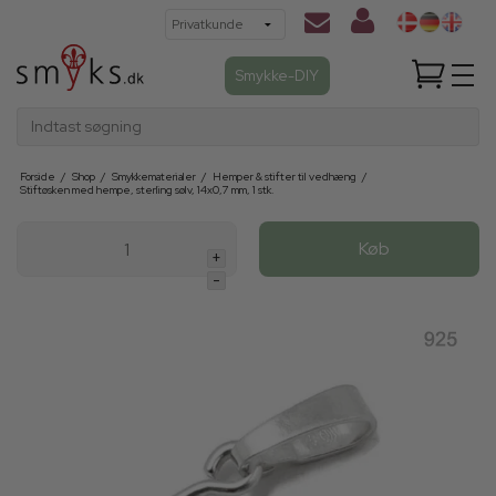
Smykke-DIY
Indtast søgning
Forside
/
Shop
/
Smykkematerialer
/
Hemper & stifter til vedhæng
/
Stiftøsken med hempe, sterling sølv, 14x0,7 mm, 1 stk.
Køb
+
-