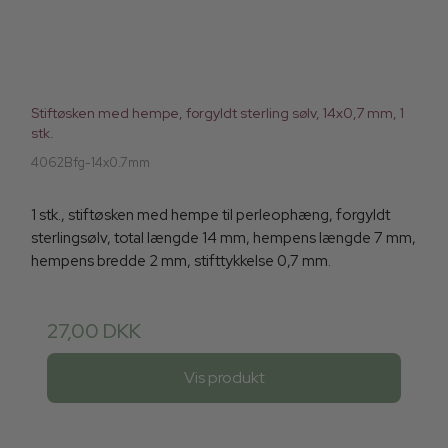
Stiftøsken med hempe, forgyldt sterling sølv, 14x0,7 mm, 1
stk.
4062Bfg-14x0.7mm
1 stk., stiftøsken med hempe til perleophæng, forgyldt
sterlingsølv, total længde 14 mm, hempens længde 7 mm,
hempens bredde 2 mm, stifttykkelse 0,7 mm.
27,00 DKK
Vis produkt