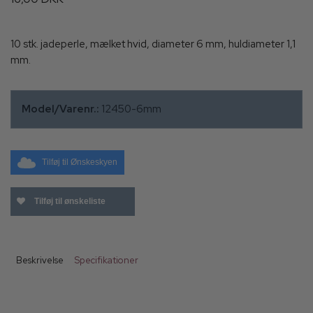
10 stk. jadeperle, mælket hvid, diameter 6 mm, huldiameter 1,1
mm.
Model/Varenr.:
12450-6mm
Tilføj til Ønskeskyen
Tilføj til ønskeliste
Beskrivelse
Specifikationer