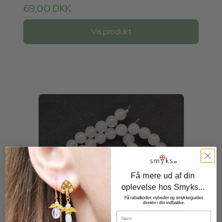
69,00 DKK
Vis produkt
Få mere ud af din
oplevelse hos Smyks...
Få rabatkoder, nyheder og smykkeguides
direkte i din indbakke.
Navn