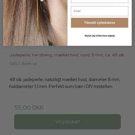
Email
Tilmeld nyhedsbrev
Nej tak, jeg vil ikke have adgang
Jadeperle, hel streng, mælket hvid, rund, 8 mm, ca. 48 stk.
12450-8mm-str
48 stk. jadeperle, naturligt mælket hvid, diameter 8 mm,
huldiameter 1,1 mm. Perfekt som bær i DIY mistelten.
55,00 DKK
Vis produkt