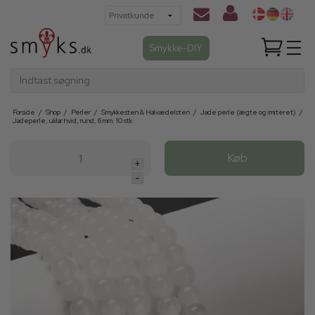
Smykke-DIY
Indtast søgning
Forside
/
Shop
/
Perler
/
Smykkesten & Halvædelsten
/
Jade perle (ægte og imiteret)
/
Jadeperle, uklar hvid, rund, 6 mm. 10 stk
Køb
+
-