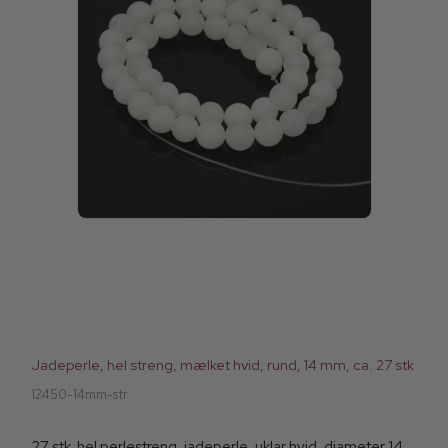
Jadeperle, hel streng, mælket hvid, rund, 14 mm, ca. 27 stk
12450-14mm-str
27 stk. hel perlestreng, jadeperle, uklar hvid, diameter 14