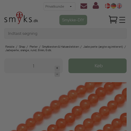
Smykke-DIY
Indtast søgning
Forside
/
Shop
/
Perler
/
Smykkesten & Halvædelsten
/
Jade perle (ægte og imiteret)
/
Jadeperle, orange, rund, 8 mm, 6 stk.
Køb
+
-