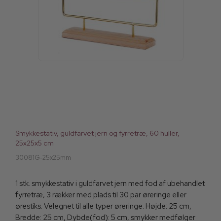
Smykkestativ, guldfarvet jern og fyrretræ, 60 huller,
25x25x5 cm
30081G-25x25mm
1 stk. smykkestativ i guldfarvet jern med fod af ubehandlet
fyrretræ, 3 rækker med plads til 30 par øreringe eller
ørestiks. Velegnet til alle typer øreringe. Højde: 25 cm,
Bredde: 25 cm, Dybde(fod): 5 cm, smykker medfølger