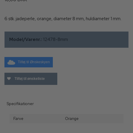
6 stk. jadeperle, orange, diameter 8 mm, huldiameter 1 mm.
Model/Varenr.:
12478-8mm
Tilføj til Ønskeskyen
Tilføj til ønskeliste
Specifikationer
Farve
Orange