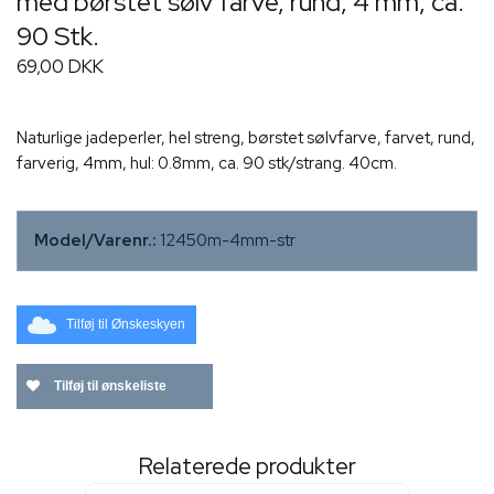
med børstet sølv farve, rund, 4 mm, ca.
90 Stk.
69,00 DKK
Naturlige jadeperler, hel streng, børstet sølvfarve, farvet, rund,
farverig, 4mm, hul: 0.8mm, ca. 90 stk/strang. 40cm.
Model/Varenr.:
12450m-4mm-str
Tilføj til Ønskeskyen
Tilføj til ønskeliste
Relaterede produkter