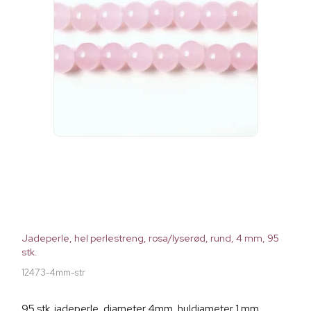
Jadeperle, hel perlestreng, rosa/lyserød, rund, 4 mm, 95
stk.
12473-4mm-str
95 stk. jadeperle, diameter 4mm, huldiameter 1 mm.