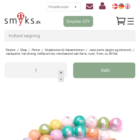
Smykke-DIY
Indtast søgning
Forside
/
Shop
/
Perler
/
Smykkesten & Halvædelsten
/
Jade perle (ægte og imiteret)
/
Jadeperle, hel streng, indfarvet mix, med børstet sølv farve, rund, 4 mm, ca. 90 Stk.
Køb
+
-