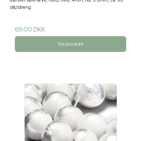
børstet sølvfarve, rund, hvid, 4mm, hul: 0.8mm, ca. 90
stk/streng.
69,00 DKK
Vis produkt