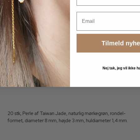
Email
Tilmeld nyh
Nej tak, jeg vil ikke
Taiwan jade, mørkgrøn, rondelformet perle, 8x3 mm, 20 stk
17269BE-8x3mm
20 stk, Perle af Taiwan Jade, naturlig mørkegrøn, rondel-
formet, diameter 8 mm, højde 3 mm, huldiameter 1,4 mm.