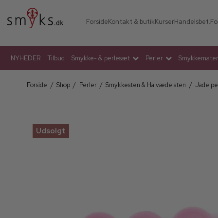
Forside
Kontakt & butik
Kurser
Handelsbet.
Fo
NYHEDER
Tilbud
Smykke- & perlesæt
Perler
Smykkemateri
Forside
/
Shop
/
Perler
/
Smykkesten & Halvædelsten
/
Jade pe
Udsolgt