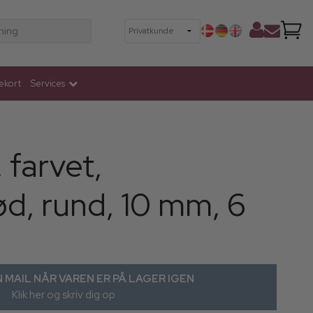
ning
ekort
Services
 farvet,
ød, rund, 10 mm, 6
 MAIL NÅR VAREN ER PÅ LAGER IGEN
Klik her og skriv dig op