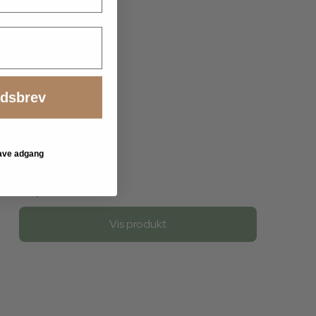
edsbrev
 have adgang
24,00 DKK
Vis produkt