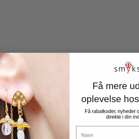
Taiwan jade, hel streng, mørkgrøn, rondelformet perle, 8x3
mm, 120 stk
Få mere ud
17269BE-8x3mm-str
oplevelse hos
Få rabatkoder, nyheder
120 stk, Perle af Taiwan Jade, hel perlestreng, naturlig
direkte i din i
mørkegrøn, rondel-formet, diameter 8 mm, højde 3 mm,
Navn
huldiameter 1,4 mm.