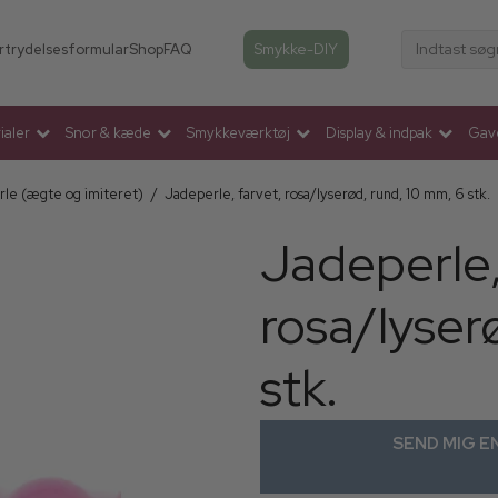
Indtast søg
Smykke-DIY
rtrydelsesformular
Shop
FAQ
aler
Snor & kæde
Smykkeværktøj
Display & indpak
Gav
rle (ægte og imiteret)
/
Jadeperle, farvet, rosa/lyserød, rund, 10 mm, 6 stk.
Jadeperle,
rosa/lyser
stk.
SEND MIG EN