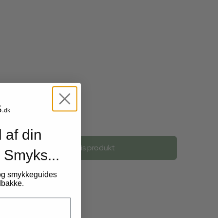
98,00 DKK
 af din
Vis produkt
 Smyks...
 og smykkeguides
ndbakke.