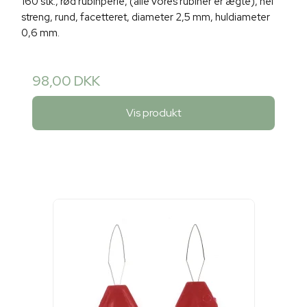
160 stk., rød rubinperle, (alle vores rubiner er ægte), hel
streng, rund, facetteret, diameter 2,5 mm, huldiameter
0,6 mm.
98,00 DKK
Vis produkt