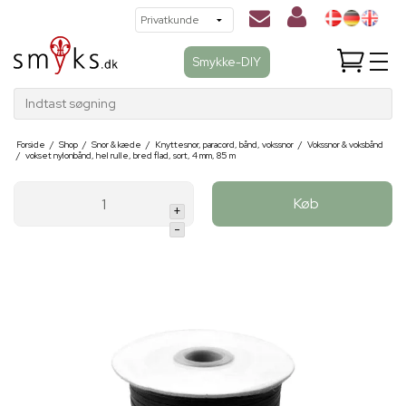
Smykke-DIY
Indtast søgning
Forside
/
Shop
/
Snor & kæde
/
Knyttesnor, paracord, bånd, vokssnor
/
Vokssnor & voksbånd
/
vokset nylonbånd, hel rulle, bred flad, sort, 4 mm, 85 m
Køb
+
-