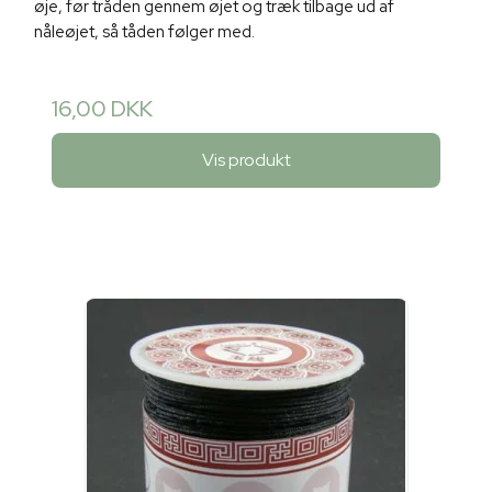
øje, før tråden gennem øjet og træk tilbage ud af
nåleøjet, så tåden følger med.
16,00 DKK
Vis produkt