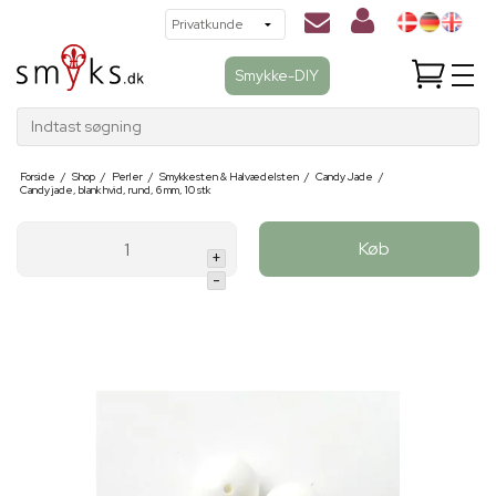
Smykke-DIY
Indtast søgning
Forside
/
Shop
/
Perler
/
Smykkesten & Halvædelsten
/
Candy Jade
/
Candy jade, blank hvid, rund, 6 mm, 10 stk
Køb
+
-