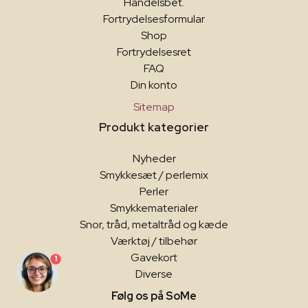
Handelsbet.
Fortrydelsesformular
Shop
Fortrydelsesret
FAQ
Din konto
Sitemap
Produkt kategorier
Nyheder
Smykkesæt / perlemix
Perler
Smykkematerialer
Snor, tråd, metaltråd og kæde
Værktøj / tilbehør
Gavekort
1
Diverse
Følg os på SoMe