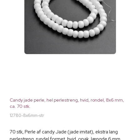
Candy jade perle, hel perlestreng, hvid, rondel, 8x6 mm,
ca. 70 stk.
12780-8x6mm-str
70 stk, Perle af candy Jade (jade imitat), ekstra lang
perlestreng, rundel formet, hvid, opak, længde 6 mm,