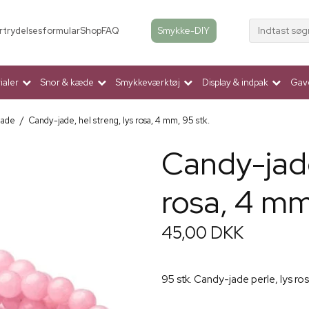
Indtast søg
Smykke-DIY
rtrydelsesformular
Shop
FAQ
aler
Snor & kæde
Smykkeværktøj
Display & indpak
Gav
Jade
/
Candy-jade, hel streng, lys rosa, 4 mm, 95 stk.
Candy-jade
rosa, 4 mm
45,00 DKK
95 stk. Candy-jade perle, lys r