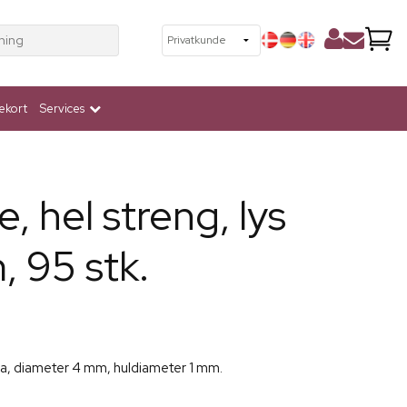
ning
ekort
Services
, hel streng, lys
, 95 stk.
osa, diameter 4 mm, huldiameter 1 mm.