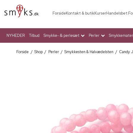
Forside
Kontakt & butik
Kurser
Handelsbet.
Fo
NYHEDER
Tilbud
Smykke- & perlesæt
Perler
Smykkemateri
Forside
/
Shop
/
Perler
/
Smykkesten & Halvædelsten
/
Candy 