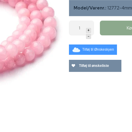
Model/Varenr.:
12772-4mm-
K
+
-
Tilføj til Ønskeskyen
Tilføj til ønskeliste