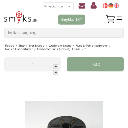
Smykke-DIY
Indtast søgning
Forside
/
Shop
/
Snor & kæde
/
Lædersnor & skind
/
Rund & flettet lædersnor
/
Natur & Pudderfarvet
/
Lædersnor, natur (ufarvet), 1,5 mm, 2 m
Køb
+
-