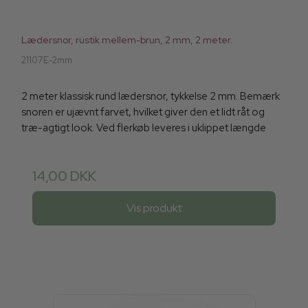
Lædersnor, rustik mellem-brun, 2 mm, 2 meter.
21107E-2mm
2 meter klassisk rund lædersnor, tykkelse 2 mm. Bemærk
snoren er ujævnt farvet, hvilket giver den et lidt råt og
træ-agtigt look. Ved flerkøb leveres i uklippet længde
14,00 DKK
Vis produkt