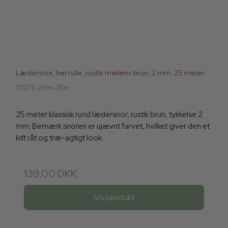
Lædersnor, hel rulle, rustik mellem-brun, 2 mm, 25 meter
21107E-2mm-25m
25 meter klassisk rund lædersnor, rustik brun, tykkelse 2
mm. Bemærk snoren er ujævnt farvet, hvilket giver den et
lidt råt og træ-agtigt look.
139,00 DKK
Vis produkt