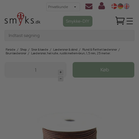
Smykke-DIY
Indtast søgning
Forside
/
Shop
/
Snor & kæde
/
Lædersnor & skind
/
Rund & flettet lædersnor
/
Brun lædersnor
/
Lædersnor, hel rulle, rustik mellem-brun, 1,5 mm, 25 meter.
Køb
+
-