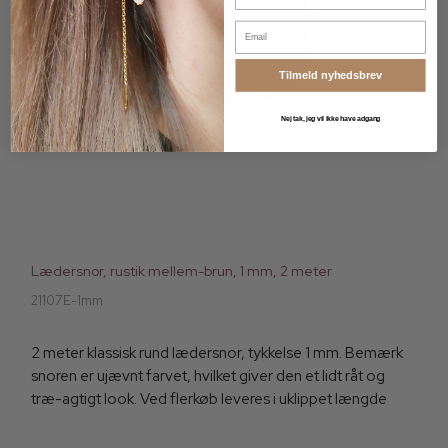
Email
Tilmeld nyhedsbrev
Nej tak, jeg vil ikke have adgang
Lædersnor, rustik mellem-brun, 1 mm, 2 meter
21107E-1mm
2 meter klassisk rund lædersnor, tykkelse 1 mm. Bemærk
snoren er ujævnt farvet, hvilket giver den et lidt råt og
træ-agtigt look. Ved flerkøb leveres i uklippet længde