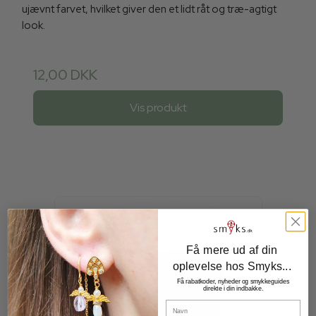
ujævnt farvet, hvilket giver den et lidt råt og træ-agtigt
look.
12,00 DKK
Vis produkt
Få mere ud af din
oplevelse hos Smyks...
Få rabatkoder, nyheder og smykkeguides
direkte i din indbakke.
Navn