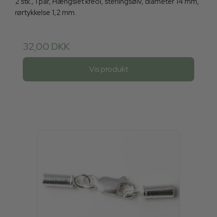
2 stk., 1 par, Hængslet kreol, sterlingsølv, diameter 14 mm,
rørtykkelse 1,2 mm.
32,00 DKK
Vis produkt