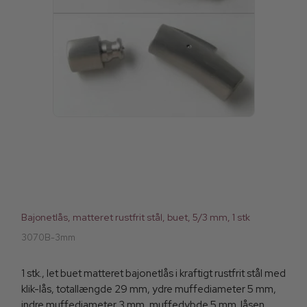
Bajonetlås, matteret rustfrit stål, buet, 5/3 mm, 1 stk
3070B-3mm
1 stk., let buet matteret bajonetlås i kraftigt rustfrit stål med
klik-lås, totallængde 29 mm, ydre muffediameter 5 mm,
indre muffediameter 3 mm, muffedybde 5 mm. låsen