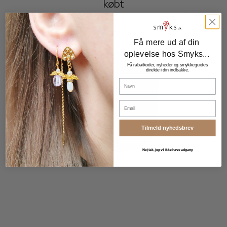
købt
Få mere ud af din
oplevelse hos Smyks...
Få rabatkoder, nyheder og smykkeguides
direkte i din indbakke.
Navn
Email
Tilmeld nyhedsbrev
Nej tak, jeg vil ikke have adgang