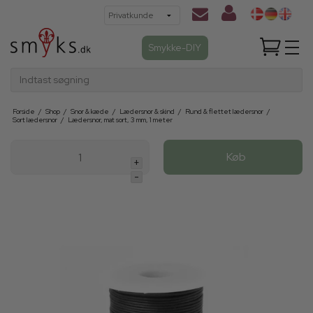
Smykke-DIY
Indtast søgning
Forside
/
Shop
/
Snor & kæde
/
Lædersnor & skind
/
Rund & flettet lædersnor
/
Sort lædersnor
/
Lædersnor, mat sort, 3 mm, 1 meter
Køb
+
-