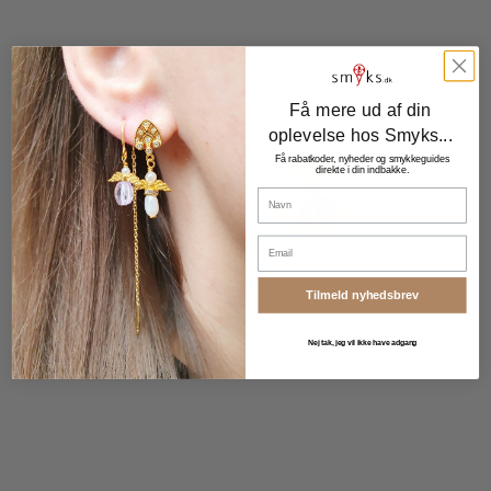
Få mere ud af din
oplevelse hos Smyks...
Få rabatkoder, nyheder og smykkeguides
direkte i din indbakke.
Navn
Email
Tilmeld nyhedsbrev
Nej tak, jeg vil ikke have adgang