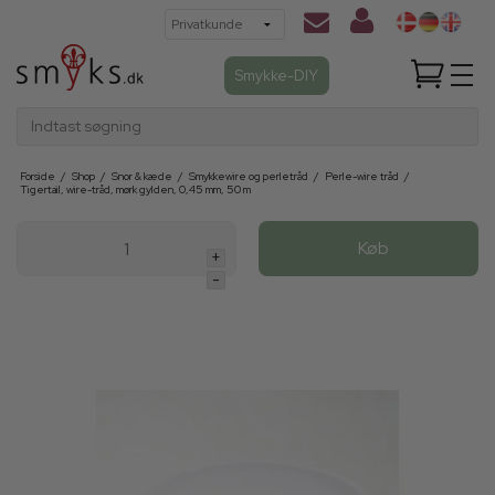
Smykke-DIY
Indtast søgning
Forside
/
Shop
/
Snor & kæde
/
Smykkewire og perletråd
/
Perle-wire tråd
/
Tigertail, wire-tråd, mørk gylden, 0,45 mm, 50 m
Køb
+
-