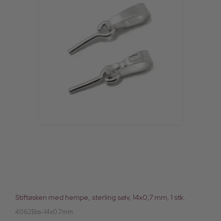
Stiftøsken med hempe, sterling sølv, 14x0,7 mm, 1 stk.
4062Bss-14x0.7mm