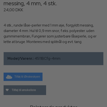
messing, 4 mm, 4 stk.
24,00 DKK
4 stk., runde låse-perler med 1 mm øje, forgyldt messing,
diameter 4 mm. Hul til 0,9 mm snor, f.eks. polyester. uden
gummimembran, Fungerer som justerbare låseperle, og er
lette at bruge. Monteres med splitnål og evt. tang.
Model/Varenr.:
4511BCfg-4mm
Tilføj til Ønskeskyen
Tilføj til ønskeliste