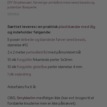
DIY Smykkesæt, farverige armbånd med seed beads og
justerbar låseperle.
10506G
Sættet leveres i en praktisk
plastikæske med låg
og indeholder følgende:
5 poser
stribede og blandede farver seed beads
,
størrelse #12
2 x 2 meter
perlesilketråd
med påmonteret nål
10 stk
forgyldte
firkantede perler 3x3mm
10 stk
forgyldte glidelåse
perler størrelse 4 mm.
1 stk vejledning
Anbefales fra 6 år.
OBS,
Smykkelim
medfølger ikke (kan evt. bruges til at
forstærke knuderne men er ikke påkrævet).