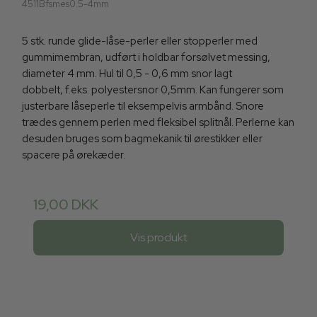
4511Bfsmes0.5-4mm
5 stk. runde glide-låse-perler eller stopperler med
gummimembran, udført i holdbar forsølvet messing,
diameter 4 mm. Hul til 0,5 - 0,6 mm snor lagt
dobbelt, f.eks. polyestersnor 0,5mm. Kan fungerer som
justerbare låseperle til eksempelvis armbånd. Snore
trædes gennem perlen med fleksibel splitnål. Perlerne kan
desuden bruges som bagmekanik til ørestikker eller
spacere på ørekæder.
19,00 DKK
Vis produkt