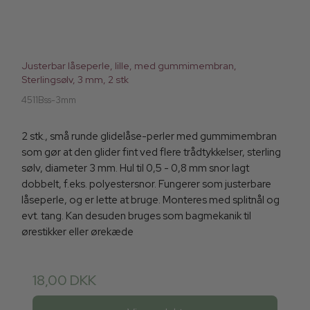
Justerbar låseperle, lille, med gummimembran,
Sterlingsølv, 3 mm, 2 stk
4511Bss-3mm
2 stk., små runde glidelåse-perler med gummimembran
som gør at den glider fint ved flere trådtykkelser, sterling
sølv, diameter 3 mm. Hul til 0,5 - 0,8 mm snor lagt
dobbelt, f.eks. polyestersnor. Fungerer som justerbare
låseperle, og er lette at bruge. Monteres med splitnål og
evt. tang. Kan desuden bruges som bagmekanik til
ørestikker eller ørekæde
18,00 DKK