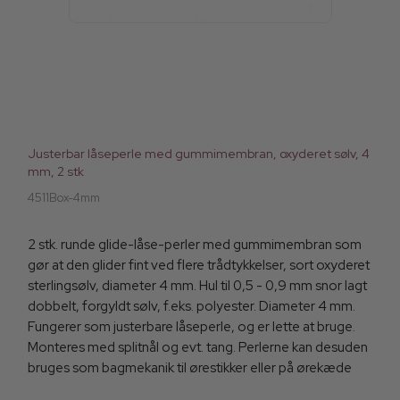
Justerbar låseperle med gummimembran, oxyderet sølv, 4
mm, 2 stk
4511Box-4mm
2 stk. runde glide-låse-perler med gummimembran som
gør at den glider fint ved flere trådtykkelser, sort oxyderet
sterlingsølv, diameter 4 mm. Hul til 0,5 - 0,9 mm snor lagt
dobbelt, forgyldt sølv, f.eks. polyester. Diameter 4 mm.
Fungerer som justerbare låseperle, og er lette at bruge.
Monteres med splitnål og evt. tang. Perlerne kan desuden
bruges som bagmekanik til ørestikker eller på ørekæde