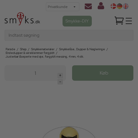
Smykke-DIY
Indtast søgning
Forside
/
Shop
/
Smykkematerialer
/
Smykkelåse, Dupper & Nøgleringe
/
Endedupper & wireklemmer forgyldt
/
Justerbar låseperle med øje, forgyldt messing, 4 mm, 4 stk.
Køb
+
-