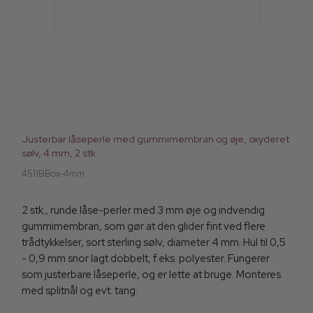
Justerbar låseperle med gummimembran og øje, oxyderet
sølv, 4 mm, 2 stk
4511BBox-4mm
2 stk., runde låse-perler med 3 mm øje og indvendig
gummimembran, som gør at den glider fint ved flere
trådtykkelser, sort sterling sølv, diameter 4 mm. Hul til 0,5
- 0,9 mm snor lagt dobbelt, f.eks. polyester. Fungerer
som justerbare låseperle, og er lette at bruge. Monteres
med splitnål og evt. tang.