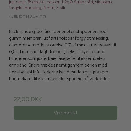
justerbar låseperle, passer til 2x 0,9mm tråd, slidstærk
forgyldt messing, 4 mm, 5 stk
4511Bfgmes0.9-4mm
5 stk. runde glide-låse-perler eller stopperler med
gummimembran, udført i holdbar forgyldt messing,
diameter 4 mm. hulstørrelse 0,7 - 1 mm. Hullet passer til
0,8 - 1 mm snor lagt dobbelt, f.eks. polyestersnor.
Fungerer som justerbare låseperle til eksempelvis
armbånd. Snore trædes nemt gennem perlen med
fleksibel splitnål. Perlerne kan desuden bruges som
bagmekanik til ørestikker eller spacere på ørekæder.
22,00 DKK
Vis produkt