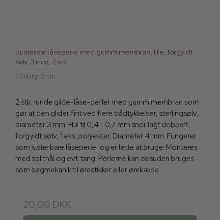
Justerbar låseperle med gummimembran, lille, forgyldt
sølv, 3 mm, 2 stk
4511Bfg-3mm
2 stk. runde glide-låse-perler med gummimembran som
gør at den glider fint ved flere trådtykkelser, sterlingsølv,
diameter 3 mm. Hul til 0,4 - 0,7 mm snor lagt dobbelt,
forgyldt sølv, f.eks. polyester. Diameter 4 mm. Fungerer
som justerbare låseperle, og er lette at bruge. Monteres
med splitnål og evt. tang. Perlerne kan desuden bruges
som bagmekanik til ørestikker eller ørekæde
20,00 DKK