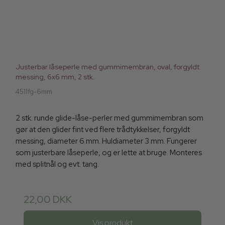
Justerbar låseperle med gummimembran, oval, forgyldt
messing, 6x6 mm, 2 stk.
4511fg-6mm
2 stk. runde glide-låse-perler med gummimembran som
gør at den glider fint ved flere trådtykkelser, forgyldt
messing, diameter 6 mm. Huldiameter 3 mm. Fungerer
som justerbare låseperle, og er lette at bruge. Monteres
med splitnål og evt. tang.
22,00 DKK
Vis produkt