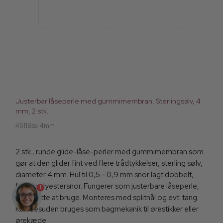
Justerbar låseperle med gummimembran, Sterlingsølv, 4
mm, 2 stk.
4511Bss-4mm
2 stk., runde glide-låse-perler med gummimembran som
gør at den glider fint ved flere trådtykkelser, sterling sølv,
diameter 4 mm. Hul til 0,5 - 0,9 mm snor lagt dobbelt,
f.eks. polyestersnor. Fungerer som justerbare låseperle,
1
og er lette at bruge. Monteres med splitnål og evt. tang.
Kan desuden bruges som bagmekanik til ørestikker eller
ørekæde