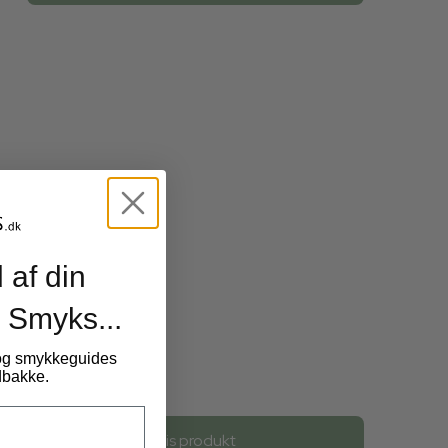
 af din
 Smyks...
 og smykkeguides
ndbakke.
19,00 DKK
Vis produkt