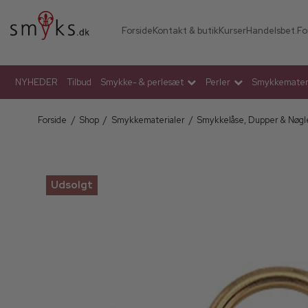
Forside
Kontakt & butik
Kurser
Handelsbet.
Fo
NYHEDER
Tilbud
Smykke- & perlesæt
Perler
Smykkemateri
Forside
/
Shop
/
Smykkematerialer
/
Smykkelåse, Dupper & Nøgl
Udsolgt