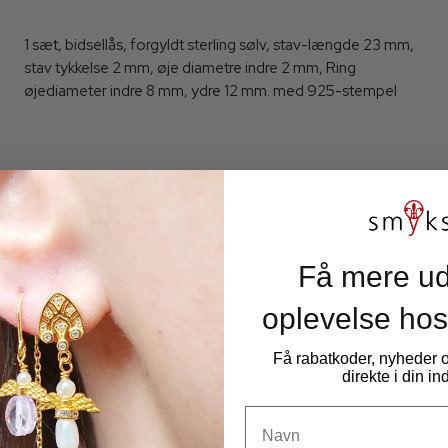
1 sæt, bidsellås, forgyldt sterling sølv, stav-længde 23 mm,
stav tykkelse 2 mm, øje diametre indre 2 mm, Ring
øjediameter indre 8 mm, ydre 12 mm. med 925-stempel
Få mere ud
oplevelse hos
Få rabatkoder, nyheder
Bidsellås, stor, forgyldt messing, ringmål 18x14 mm, 1 sæt.
direkte i din i
3041fg-18x14mm
Navn