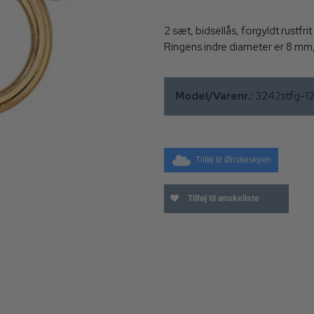
2 sæt, bidsellås, forgyldt rustf
Ringens indre diameter er 8 mm
Model/Varenr.:
3242stfg-
Tilføj til Ønskeskyen
Tilføj til ønskeliste