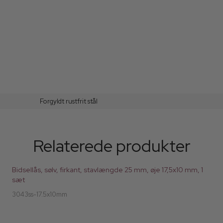
Forgyldt rustfrit stål
Relaterede produkter
Bidsellås, sølv, firkant, stavlængde 25 mm, øje 17,5x10 mm, 1
sæt
3043ss-17.5x10mm