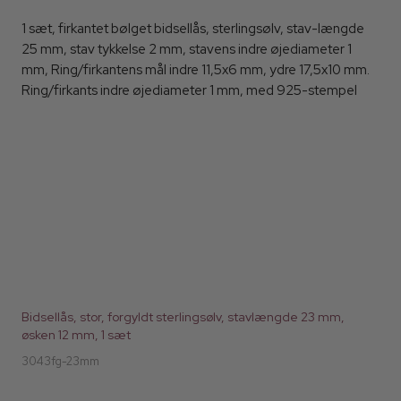
1 sæt, firkantet bølget bidsellås, sterlingsølv, stav-længde
25 mm, stav tykkelse 2 mm, stavens indre øjediameter 1
mm, Ring/firkantens mål indre 11,5x6 mm, ydre 17,5x10 mm.
Ring/firkants indre øjediameter 1 mm, med 925-stempel
Bidsellås, stor, forgyldt sterlingsølv, stavlængde 23 mm,
øsken 12 mm, 1 sæt
3043fg-23mm