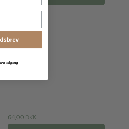
edsbrev
 have adgang
64,00 DKK