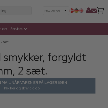
ning
ekort
Services
, 2 sæt.
il smykker, forgyldt
 mm, 2 sæt.
 MAIL NÅR VAREN ER PÅ LAGER IGEN
Klik her og skriv dig op