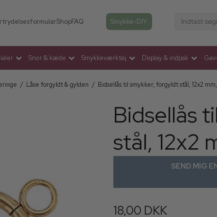
Indtast søg
Smykke-DIY
rtrydelsesformular
Shop
FAQ
aler
Snor & kæde
Smykkeværktøj
Display & indpak
Gav
eringe
/
Låse forgyldt & gylden
/
Bidsellås til smykker, forgyldt stål, 12x2 mm
Bidsellås t
stål, 12x2
SEND MIG EN
18,00 DKK