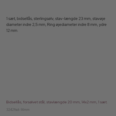
1 sæt, bidsellås, sterlingsølv, stav-længde 23 mm, stavøje
diameter indre 2,5 mm, Ring øjediameter indre 8 mm, ydre
12 mm.
Bidsellås, forsølvet stål, stavlængde 20 mm, 14x2 mm, 1 sæt.
3242fsst-14mm