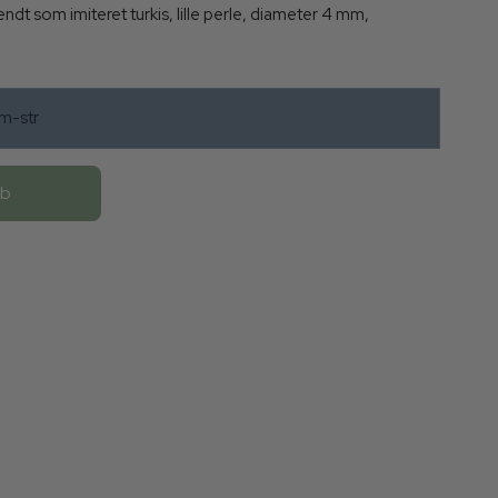
endt som imiteret turkis, lille perle, diameter 4 mm,
m-str
øb