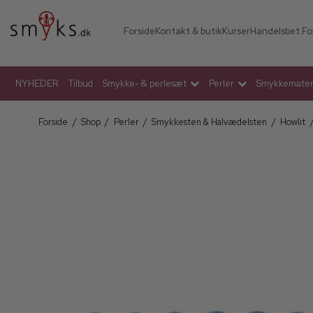
Forside
Kontakt & butik
Kurser
Handelsbet.
Fo
NYHEDER
Tilbud
Smykke- & perlesæt
Perler
Smykkemateri
Forside
/
Shop
/
Perler
/
Smykkesten & Halvædelsten
/
Howlit