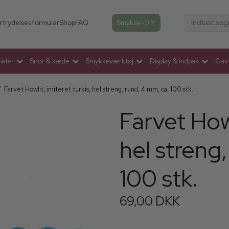
Indtast søg
Smykke-DIY
rtrydelsesformular
Shop
FAQ
aler
Snor & kæde
Smykkeværktøj
Display & indpak
Gav
/
Farvet Howlit, imiteret turkis, hel streng, rund, 4 mm, ca. 100 stk.
Farvet Howl
hel streng
100 stk.
69,00 DKK