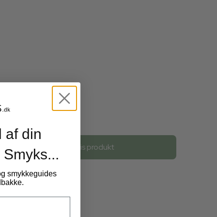
34,00 DKK
 af din
Vis produkt
 Smyks...
 og smykkeguides
ndbakke.