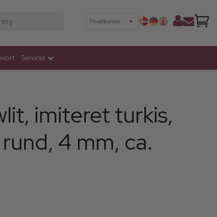
ning
ekort
Services
it, imiteret turkis,
, rund, 4 mm, ca.