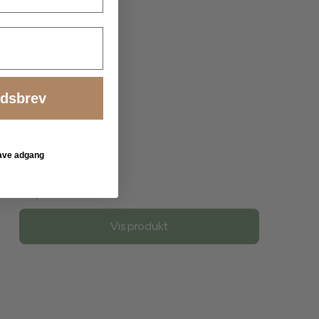
edsbrev
 have adgang
69,00 DKK
Vis produkt