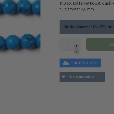
100 stk. blå farvet howlit, også k
huldiameter 0,8 mm.
Model/Varenr.:
12425B-4m
K
+
-
Tilføj til Ønskeskyen
Tilføj til ønskeliste