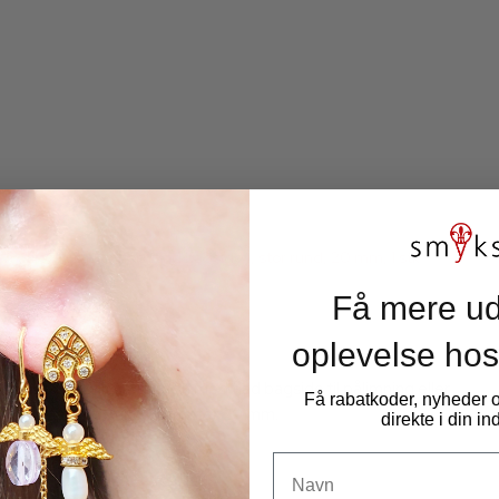
Howlit cabochon (flad bagside), stor rund, 20 mm, 1 stk
12971B-20mm
Få mere ud
oplevelse hos
1 stk. Howlit cabochon med flad bagside til pålimning eller
Få rabatkoder, nyheder
indfatning, rund, diameter 20 mm.
direkte i din i
Navn