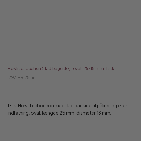
Howlit cabochon (flad bagside), oval, 25x18 mm, 1 stk
12971BB-25mm
1 stk. Howlit cabochon med flad bagside til pålimning eller
indfatning, oval, længde 25 mm, diameter 18 mm.