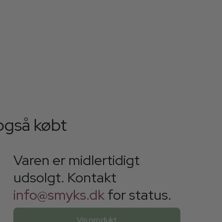
også købt
Varen er midlertidigt
udsolgt. Kontakt
info@smyks.dk
for status.
Vis produkt