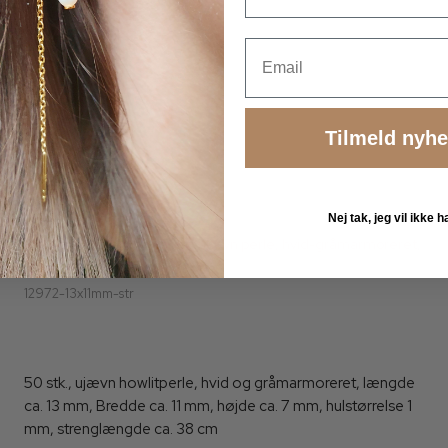
Email
Tilmeld nyh
Nej tak, jeg vil ikke
Howlit, hel streng, nugget, ujævn perle, hvid-gråmarmoreret,
ca. 13x11x7 mm, 50 stk
12972-13x11mm-str
50 stk., ujævn howlitperle, hvid og gråmarmoreret, længde
ca. 13 mm, Bredde ca. 11 mm, højde ca. 7 mm, hulstørrelse 1
mm, strenglængde ca. 38 cm