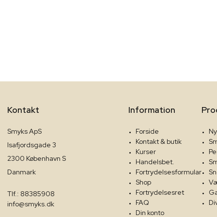
Kontakt
Information
Pro
Smyks ApS
Forside
Ny
Kontakt & butik
Sm
Isafjordsgade 3
Kurser
Pe
2300 København S
Handelsbet.
Sm
Danmark
Fortrydelsesformular
Sn
Shop
Væ
Fortrydelsesret
Ga
Tlf.: 88385908
FAQ
Di
info@smyks.dk
Din konto