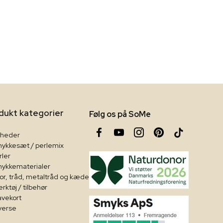
dukt kategorier
Følg os på SoMe
heder
ykkesæt / perlemix
rler
ykkematerialer
or, tråd, metaltråd og kæde
rktøj / tilbehør
vekort
verse