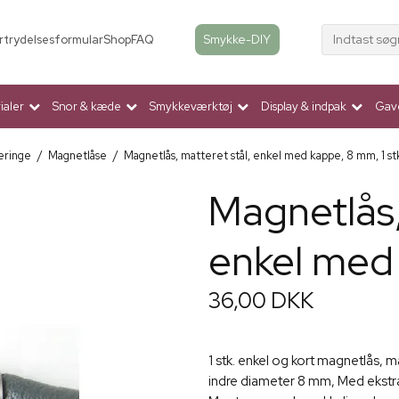
Indtast søg
Smykke-DIY
rtrydelsesformular
Shop
FAQ
aler
Snor & kæde
Smykkeværktøj
Display & indpak
Gav
eringe
/
Magnetlåse
/
Magnetlås, matteret stål, enkel med kappe, 8 mm, 1 st
Magnetlås,
enkel med 
36,00 DKK
1 stk. enkel og kort magnetlås, 
indre diameter 8 mm, Med ekstr