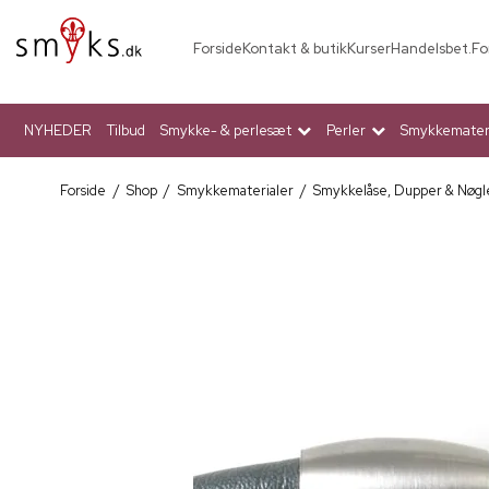
Forside
Kontakt & butik
Kurser
Handelsbet.
Fo
NYHEDER
Tilbud
Smykke- & perlesæt
Perler
Smykkemateri
Forside
/
Shop
/
Smykkematerialer
/
Smykkelåse, Dupper & Nøgl