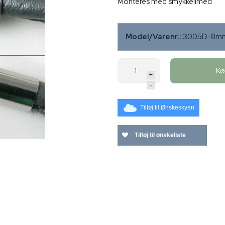
Monteres med smykkelimed
Model/Varenr.:
3005D-8m
K
+
-
Tilføj til Ønskeskyen
Tilføj til ønskeliste