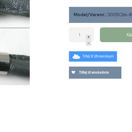
Model/Varenr.:
3005Cbb-
K
+
-
Tilføj til Ønskeskyen
Tilføj til ønskeliste