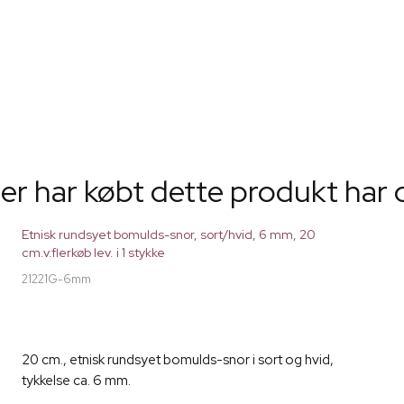
er har købt dette produkt har 
Etnisk rundsyet bomulds-snor, sort/hvid, 6 mm, 20
cm.v.flerkøb lev. i 1 stykke
21221G-6mm
20 cm., etnisk rundsyet bomulds-snor i sort og hvid,
tykkelse ca. 6 mm.