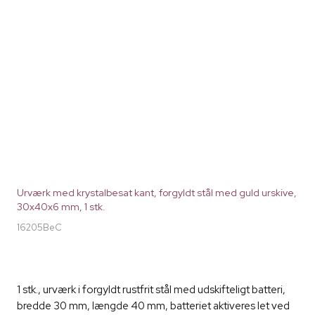
Urværk med krystalbesat kant, forgyldt stål med guld urskive,
30x40x6 mm, 1 stk.
16205BeC
1 stk., urværk i forgyldt rustfrit stål med udskifteligt batteri,
bredde 30 mm, længde 40 mm, batteriet aktiveres let ved