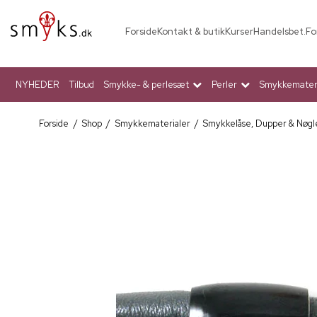
Forside
Kontakt & butik
Kurser
Handelsbet.
Fo
NYHEDER
Tilbud
Smykke- & perlesæt
Perler
Smykkemateri
Forside
/
Shop
/
Smykkematerialer
/
Smykkelåse, Dupper & Nøgl