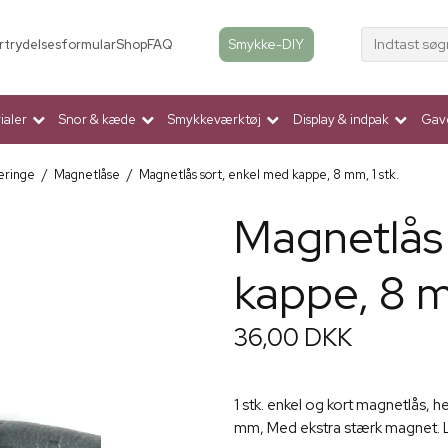
Indtast søg
Smykke-DIY
rtrydelsesformular
Shop
FAQ
aler
Snor & kæde
Smykkeværktøj
Display & indpak
Gav
eringe
/
Magnetlåse
/
Magnetlås sort, enkel med kappe, 8 mm, 1 stk.
Magnetlås 
kappe, 8 m
36,00 DKK
1 stk. enkel og kort magnetlås, 
mm, Med ekstra stærk magnet. L