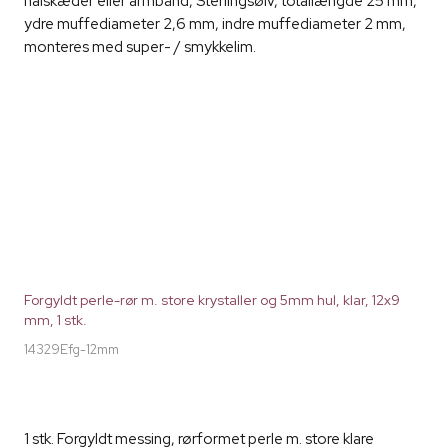
halskæder eller armbånd, Sterlingsølv, totallængde 25 mm,
ydre muffediameter 2,6 mm, indre muffediameter 2 mm,
monteres med super- / smykkelim.
Forgyldt perle-rør m. store krystaller og 5mm hul, klar, 12x9
mm, 1 stk.
14329Efg-12mm
1 stk. Forgyldt messing, rørformet perle m. store klare