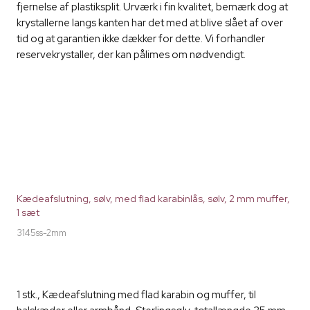
fjernelse af plastiksplit. Urværk i fin kvalitet, bemærk dog at
krystallerne langs kanten har det med at blive slået af over
tid og at garantien ikke dækker for dette. Vi forhandler
reservekrystaller, der kan pålimes om nødvendigt.
Kædeafslutning, sølv, med flad karabinlås, sølv, 2 mm muffer,
1 sæt
3145ss-2mm
1 stk., Kædeafslutning med flad karabin og muffer, til