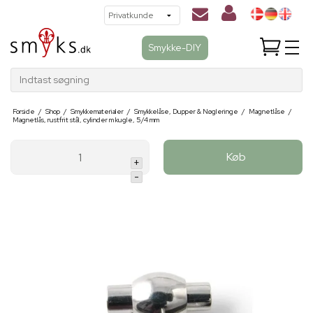
Smykke-DIY
Indtast søgning
Forside
/
Shop
/
Smykkematerialer
/
Smykkelåse, Dupper & Nøgleringe
/
Magnetlåse
/
Magnetlås, rustfrit stål, cylinder m kugle, 5/4 mm
Køb
+
-