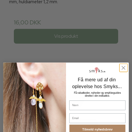
mm, huldiameter 1,2 mm.
16,00 DKK
Vis produkt
Få mere ud af din
oplevelse hos Smyks...
Få rabatkoder, nyheder og smykkeguides
direkte i din indbakke.
Navn
Email
Tilmeld nyhedsbrev