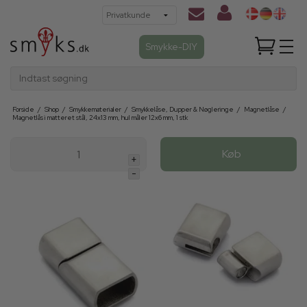
Smykke-DIY
Indtast søgning
Forside
/
Shop
/
Smykkematerialer
/
Smykkelåse, Dupper & Nøgleringe
/
Magnetlåse
/
Magnetlås i matteret stål, 24x13 mm, hul måler 12x6 mm, 1 stk
Køb
+
-