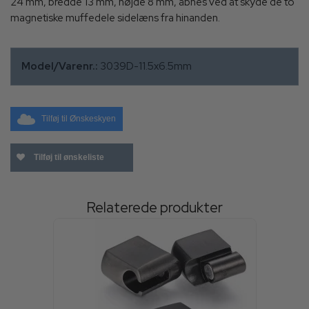
24 mm, bredde 13 mm, højde 8 mm, åbnes ved at skyde de to
magnetiske muffedele sidelæns fra hinanden.
Model/Varenr.:
3039D-11.5x6.5mm
Tilføj til Ønskeskyen
Tilføj til ønskeliste
Relaterede produkter