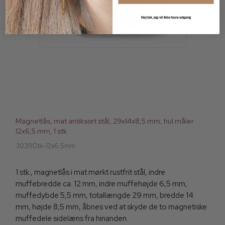
Nej tak, jeg vil ikke have adgang
Magnetlås, mat antiksort stål, 29x14x8,5 mm, hul måler
12x6,5 mm, 1 stk
3039Dbl-12x6.5mm
1 stk., magnetlås i mat mørkt rustfrit stål, indre
muffebredde ca. 12 mm, indre muffehøjde 6,5 mm,
muffedybde 5,5 mm, totallængde 29 mm, bredde 14
mm, højde 8,5 mm, åbnes ved at skyde de to magnetiske
muffedele sidelæns fra hinanden.