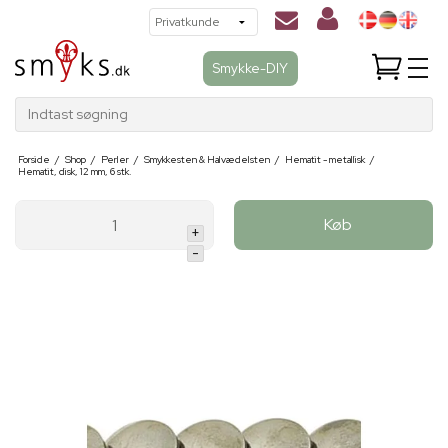
Smykke-DIY
Indtast søgning
Forside
/
Shop
/
Perler
/
Smykkesten & Halvædelsten
/
Hematit - metallisk
/
Hematit, disk, 12 mm, 6 stk.
Køb
+
-