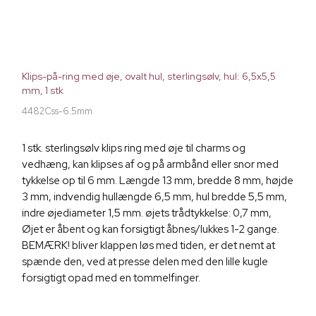
Klips-på-ring med øje, ovalt hul, sterlingsølv, hul: 6,5x5,5
mm, 1 stk
4482Css-6.5mm
1 stk. sterlingsølv klips ring med øje til charms og
vedhæng, kan klipses af og på armbånd eller snor med
tykkelse op til 6 mm. Længde 13 mm, bredde 8 mm, højde
3 mm, indvendig hullængde 6,5 mm, hul bredde 5,5 mm,
indre øjediameter 1,5 mm. øjets trådtykkelse: 0,7 mm,
Øjet er åbent og kan forsigtigt åbnes/lukkes 1-2 gange.
BEMÆRK! bliver klappen løs med tiden, er det nemt at
spænde den, ved at presse delen med den lille kugle
forsigtigt opad med en tommelfinger.