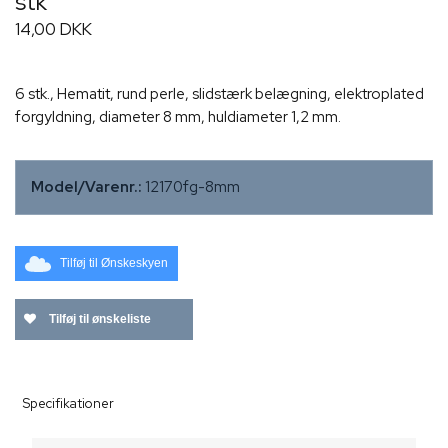
stk
14,00 DKK
6 stk., Hematit, rund perle, slidstærk belægning, elektroplated
forgyldning, diameter 8 mm, huldiameter 1,2 mm.
Model/Varenr.:
12170fg-8mm
Tilføj til Ønskeskyen
Tilføj til ønskeliste
Specifikationer