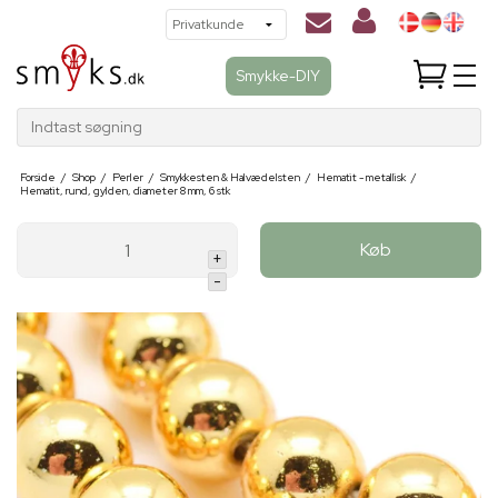
Smykke-DIY
Indtast søgning
Forside
/
Shop
/
Perler
/
Smykkesten & Halvædelsten
/
Hematit - metallisk
/
Hematit, rund, gylden, diameter 8 mm, 6 stk
Køb
+
-