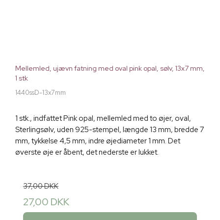
Mellemled, ujævn fatning med oval pink opal, sølv, 13x7 mm,
1 stk
1440ssD-13x7mm
1 stk., indfattet Pink opal, mellemled med to øjer, oval,
Sterlingsølv, uden 925-stempel, længde 13 mm, bredde 7
mm, tykkelse 4,5 mm, indre øjediameter 1 mm. Det
øverste øje er åbent, det nederste er lukket.
37,00 DKK
27,00 DKK