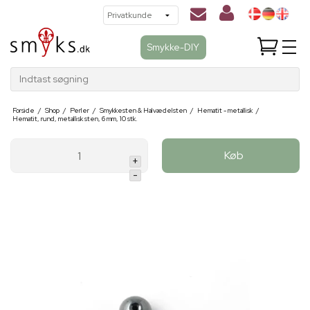
Smykke-DIY
Indtast søgning
Forside
/
Shop
/
Perler
/
Smykkesten & Halvædelsten
/
Hematit - metallisk
/
Hematit, rund, metallisk sten, 6 mm, 10 stk.
Køb
+
-