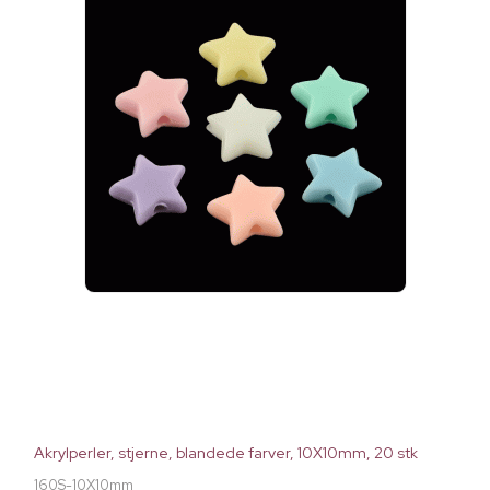
Akrylperler, stjerne, blandede farver, 10X10mm, 20 stk
160S-10X10mm