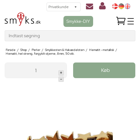
Smykke-DIY
Indtast søgning
Forside
/
Shop
/
Perler
/
Smykkesten & Halvædelsten
/
Hematit - metallisk
/
Hematit, hel streng, forgyldt stjerne, 8 mm, 50 stk.
Køb
+
-