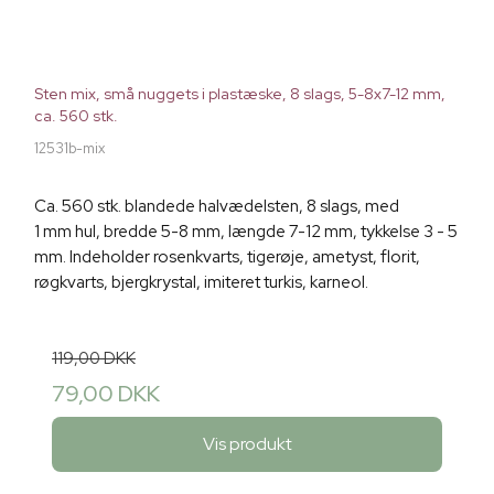
Sten mix, små nuggets i plastæske, 8 slags, 5-8x7-12 mm,
ca. 560 stk.
12531b-mix
Ca. 560 stk. blandede halvædelsten, 8 slags, med
1 mm hul, bredde 5-8 mm, længde 7-12 mm, tykkelse 3 - 5
mm. Indeholder rosenkvarts, tigerøje, ametyst, florit,
røgkvarts, bjergkrystal, imiteret turkis, karneol.
119,00 DKK
79,00 DKK
Vis produkt