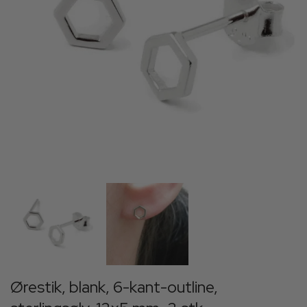
Ørestik, blank, 6-kant-outline,