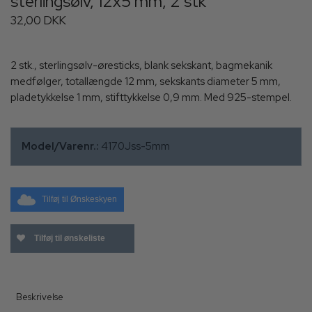
sterlingsølv, 12x5 mm, 2 stk
32,00 DKK
2 stk., sterlingsølv-øresticks, blank sekskant, bagmekanik
medfølger, totallængde 12 mm, sekskants diameter 5 mm,
pladetykkelse 1 mm, stifttykkelse 0,9 mm. Med 925-stempel.
Model/Varenr.:
4170Jss-5mm
Tilføj til Ønskeskyen
Tilføj til ønskeliste
Beskrivelse