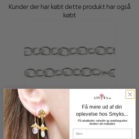
Kunder der har købt dette produkt har også
købt
Få mere ud af din
oplevelse hos Smyks...
Få rabatkoder, nyheder og smykkeguides
direkte i din indbakke.
Navn