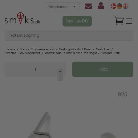
Smykke-DIY
Indtast søgning
Forside
/
Shop
/
Smykkematerialer
/
Ørekrog, Ørestik & Kreol
/
Ørestikker
/
Ørestiks - Sølv & oxyderet
/
Ørestik, blank, 6-kant-outline, sterlingsølv, 12x5 mm, 2 stk
Køb
+
-