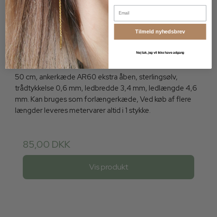
Email
Ankerkæde, sølv, tråd 0,6 mm, LARGE, ledlængde 4,6
Tilmeld nyhedsbrev
mm, bredde 3,4 mm, 50 cm
3569Bss-LARGE-AR60
Nej tak, jeg vil ikke have adgang
50 cm, ankerkæde AR60 ekstra åben, sterlingsølv,
trådtykkelse 0,6 mm, ledbredde 3,4 mm, ledlængde 4,6
mm. Kan bruges som forlængerkæde, Ved køb af flere
længder leveres metervarer altid i 1 stykke.
85,00 DKK
Vis produkt