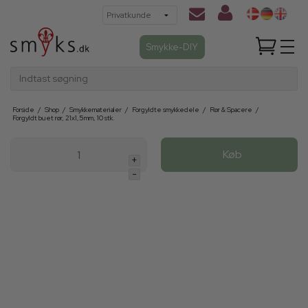
Smykke-DIY
Indtast søgning
Forside
/
Shop
/
Smykkematerialer
/
Forgyldte smykkedele
/
Rør & Spacere
/
Forgyldt buet rør, 21x1,5mm, 10 stk.
Køb
+
-