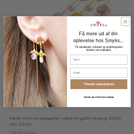
Få mere ud af din
oplevelse hos Smyks...
Få rabatkoder, nyheder og smykkeguides
direkte i din indbakke.
Navn
Email
Tilmeld nyhedsbrev
Nej tak, jeg vil ikke have adgang
Kæde med mix glasperler, stærk forgyldt messing, 6x6x3
mm, 50 cm
3549K-6x6mm