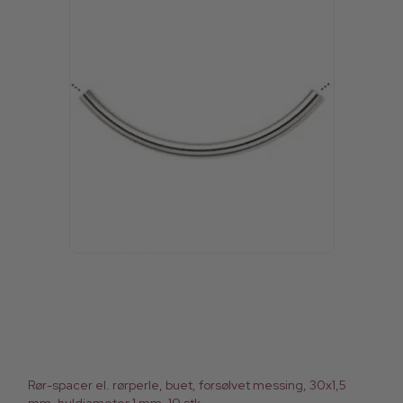
Rør-spacer el. rørperle, buet, forsølvet messing, 30x1,5
mm, huldiameter 1 mm, 10 stk