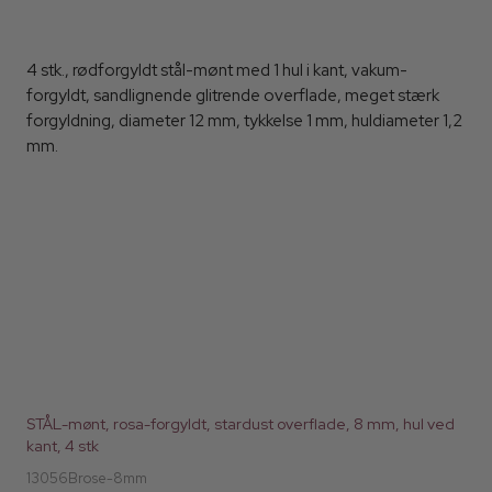
4 stk., rødforgyldt stål-mønt med 1 hul i kant, vakum-
forgyldt, sandlignende glitrende overflade, meget stærk
forgyldning, diameter 12 mm, tykkelse 1 mm, huldiameter 1,2
mm.
STÅL-mønt, rosa-forgyldt, stardust overflade, 8 mm, hul ved
kant, 4 stk
13056Brose-8mm