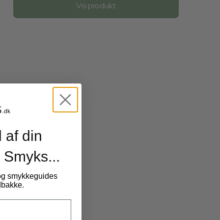
Vis produkt
 af din
 Smyks...
 og smykkeguides
ndbakke.
20,00 DKK