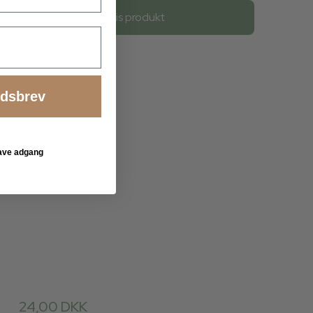
Vis produkt
edsbrev
 have adgang
24,00 DKK