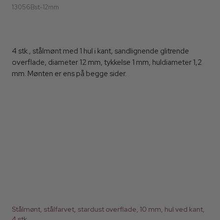
13056Bst-12mm
4 stk., stålmønt med 1 hul i kant, sandlignende glitrende
overflade, diameter 12 mm, tykkelse 1 mm, huldiameter 1,2
mm. Mønten er ens på begge sider.
Stålmønt, stålfarvet, stardust overflade, 10 mm, hul ved kant,
4 stk