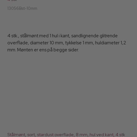
13056Bst-10mm
4 stk., stålmønt med 1 hul i kant, sandlignende glitrende
overflade, diameter 10 mm, tykkelse 1 mm, huldiameter 1,2
mm. Mønten er ens på begge sider.
Stålmønt, sort, stardust overflade, 8 mm, hul ved kant, 4 stk