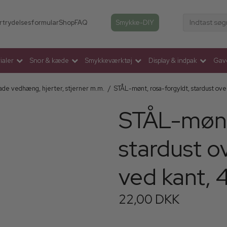
Indtast søg
Smykke-DIY
rtrydelsesformular
Shop
FAQ
aler
Snor & kæde
Smykkeværktøj
Display & indpak
Gav
ade vedhæng, hjerter, stjerner m.m.
/
STÅL-mønt, rosa-forgyldt, stardust over
STÅL-mønt,
stardust o
ved kant, 4
22,00 DKK