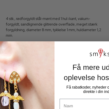
4 stk., rødforgyldt stål-mønt med 1 hul i kant, vakum-
forgyldt, sandlignende glitrende overflade, meget stærk
forgyldning, diameter 8 mm, tykkelse 1 mm, huldiameter 1,2
mm.
Få mere ud
oplevelse hos
Få rabatkoder, nyheder
direkte i din i
Stålmønt, stålfarvet, stardust overflade, 8 mm, hul ved kant,
Navn
4 stk