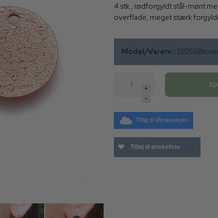
4 stk., rødforgyldt stål-mønt me
overflade, meget stærk forgyldn
Model/Varenr.:
13056Bros
K
+
-
Tilføj til Ønskeskyen
Tilføj til ønskeliste