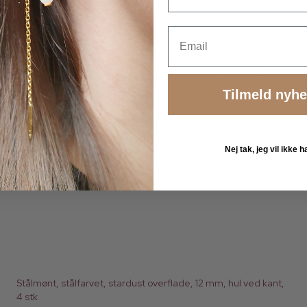
13056Bst-8mm
Email
4 stk., stålmønt med 1 hul i kant, sandlignende glitrende
overflade, diameter 8 mm, tykkelse 1 mm, huldiameter 1,2
mm. Mønten er ens på begge sider.
Tilmeld nyh
Nej tak, jeg vil ikke
Stålmønt, stålfarvet, stardust overflade, 12 mm, hul ved kant,
4 stk