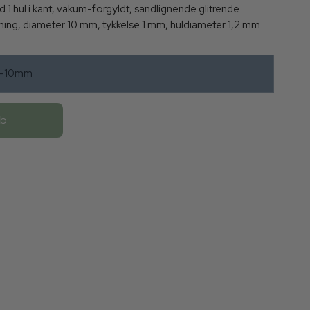
d 1 hul i kant, vakum-forgyldt, sandlignende glitrende
ing, diameter 10 mm, tykkelse 1 mm, huldiameter 1,2 mm.
e-10mm
øb