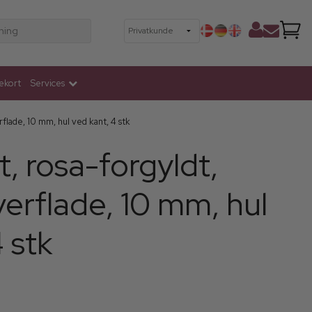
ning
ekort
Services
flade, 10 mm, hul ved kant, 4 stk
 rosa-forgyldt,
verflade, 10 mm, hul
 stk