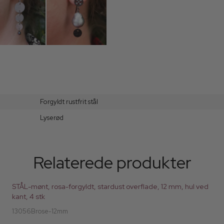
Forgyldt rustfrit stål
Lyserød
Relaterede produkter
STÅL-mønt, rosa-forgyldt, stardust overflade, 12 mm, hul ved
kant, 4 stk
13056Brose-12mm