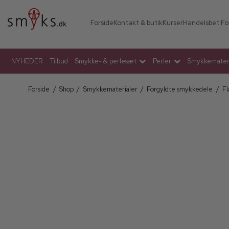
Forside
Kontakt & butik
Kurser
Handelsbet.
Fo
NYHEDER
Tilbud
Smykke- & perlesæt
Perler
Smykkemateri
Forside
/
Shop
/
Smykkematerialer
/
Forgyldte smykkedele
/
Fl